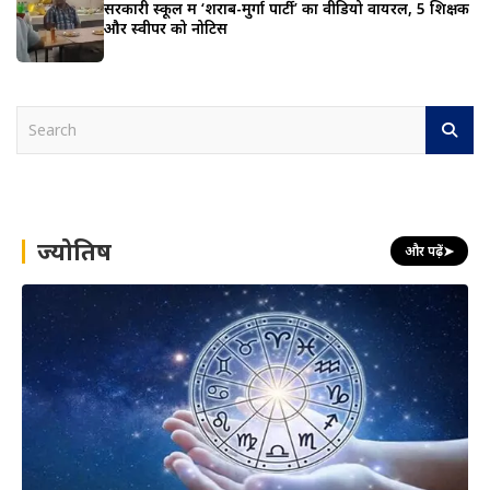
सरकारी स्कूल में ‘शराब-मुर्गा पार्टी’ का वीडियो वायरल, 5 शिक्षक
और स्वीपर को नोटिस
S
e
a
r
c
h
ज्योतिष
और पढ़ें
➤