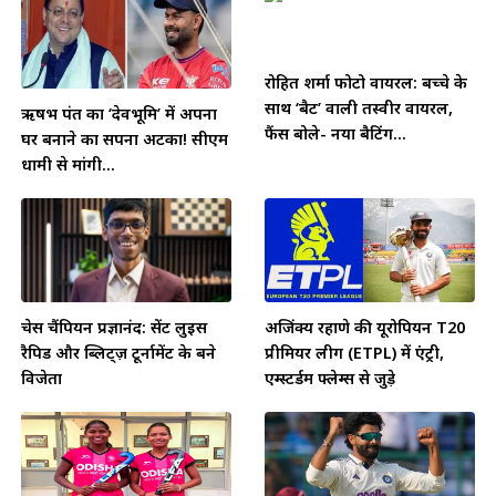
रोहित शर्मा फोटो वायरल: बच्चे के
साथ ‘बैट’ वाली तस्वीर वायरल,
ऋषभ पंत का ‘देवभूमि’ में अपना
फैंस बोले- नया बैटिंग...
घर बनाने का सपना अटका! सीएम
धामी से मांगी...
चेस चैंपियन प्रज्ञानंद: सेंट लुइस
अजिंक्य रहाणे की यूरोपियन T20
रैपिड और ब्लिट्ज़ टूर्नामेंट के बने
प्रीमियर लीग (ETPL) में एंट्री,
विजेता
एम्स्टर्डम फ्लेम्स से जुड़े