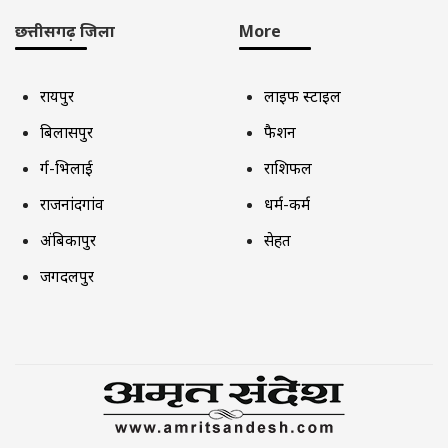
छत्तीसगढ़ जिला
More
रायपुर
लाइफ स्टाइल
बिलासपुर
फैशन
दुर्ग-भिलाई
राशिफल
राजनांदगांव
धर्म-कर्म
अंबिकापुर
सेहत
जगदलपुर