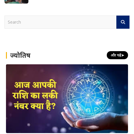
S
e
a
r
c
h
ज्योतिष
और पढ़ें
➤