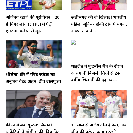
अजिंक्य रहाणे की यूरोपियन T20
छत्तीसगढ़ की दो खिलाड़ी भारतीय
प्रीमियर लीग (ETPL) में एंट्री,
महिला जूनियर हॉकी टीम में चयन ,
एम्स्टर्डम फ्लेम्स से जुड़े
अरुण साव ने...
थाईलैंड में फुटबॉल मैच के दौरान
आसमानी बिजली गिरने से 24
श्रीलंका दौरे में रविंद्र जडेजा का
वर्षीय ख़िलाड़ी की दर्दनाक...
अनुभव बेहद अहम: दीप दासगुप्ता
फीफा में बड़ा यू-टर्न: जियानी
11 साल से अजेय टीम इंडिया, अब
इन्फेंटिनो ने मांगी माफी, विवादित
जीत की परंपरा कायम रखने