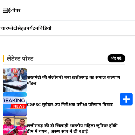
ई-पेपर
िचार
फोटो
सेहत
पर्यटन
विडियो
लेटेस्ट पोस्ट
और पढ़ें
›
जरूरतमंदो की संजीवनी बना छत्तीसगढ़ का समाज कल्याण
मॉडल
CGPSC सूबेदार-उप निरीक्षक परीक्षा परिणाम विवाद
S
h
छत्तीसगढ़ की दो खिलाड़ी भारतीय महिला जूनियर हॉकी
टीम में चयन , अरुण साव ने दी बधाई