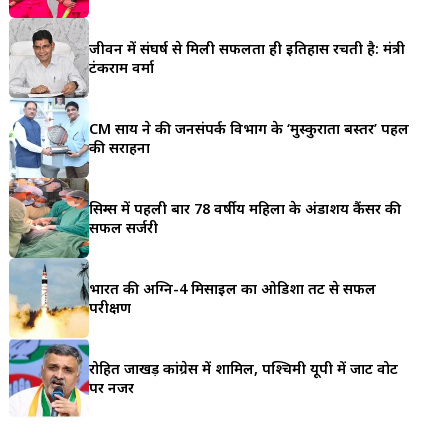
a
जीवन में संघर्ष से मिली सफलता ही इतिहास रचती है: मंत्री
r
टंकराम वर्मा
e
CM साय ने की जनसंपर्क विभाग के ‘मुस्कुराता बस्तर’ पहल
की सराहना
सिम्स में पहली बार 78 वर्षीय महिला के अंडाशय कैंसर की
सफल सर्जरी
भारत की अग्नि-4 मिसाइल का ओडिशा तट से सफल
परीक्षण
रोहित जाखड़ कांग्रेस में शामिल, पश्चिमी यूपी में जाट वोट
पर नजर