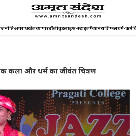
ाजनीति
अपराध
खेल
व्यापार
बॉलीवुड
लाइफ-स्टाइल
फैशन
राशिफल
धर्म-कर्म
व
ोक कला और धर्म का जीवंत चित्रण