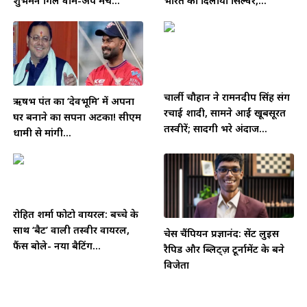
शुभमन गिल वॉर्म-अप मैच...
भारत को दिलाया सिल्वर,...
चार्ली चौहान ने रामनदीप सिंह संग
ऋषभ पंत का ‘देवभूमि’ में अपना
रचाई शादी, सामने आईं खूबसूरत
घर बनाने का सपना अटका! सीएम
तस्वीरें; सादगी भरे अंदाज...
धामी से मांगी...
रोहित शर्मा फोटो वायरल: बच्चे के
साथ ‘बैट’ वाली तस्वीर वायरल,
चेस चैंपियन प्रज्ञानंद: सेंट लुइस
फैंस बोले- नया बैटिंग...
रैपिड और ब्लिट्ज़ टूर्नामेंट के बने
विजेता