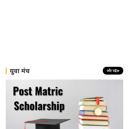
युवा मंच
और पढ़ें
➤