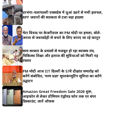
a
दरभंगा-चर्लापल्ली एक्सप्रेस में धुआं उठने से मची हलचल,
r
RPF जवानों की सतर्कता से टला बड़ा हादसा
e
मेटा विवाद पर केजरीवाल का PM मोदी पर हमला, बोले-
जनता से जवाबदेही से बचने के लिए बनाए जा रहे कानून
साय सरकार के प्रयासों से मजबूत हो रहा स्वास्थ्य तंत्र,
चिकित्सा शिक्षा और इलाज की सुविधाओं को मिली नई
रफ्तार
PM मोदी आज IIT दिल्ली के 57वें दीक्षांत समारोह को
करेंगे संबोधित, ‘परम प्रज्ञा’ सुपरकंप्यूटिंग सुविधा का करेंगे
उद्घाटन
Amazon Great Freedom Sale 2026 शुरू,
आईफोन से लेकर प्रीमियम एंड्रॉयड फोन तक पर बंपर
डिस्काउंट; जानें ऑफर्स