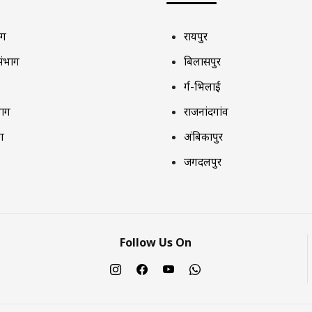
ाग
रायपुर
संभाग
बिलासपुर
दुर्ग-भिलाई
भाग
राजनांदगांव
ग
अंबिकापुर
जगदलपुर
Follow Us On