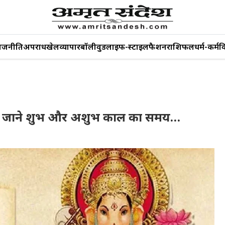
ाजनीति
अपराध
खेल
व्यापार
बॉलीवुड
लाइफ-स्टाइल
फैशन
राशिफल
धर्म-कर्म
व
 तिथि, जाने शुभ और अशुभ काल का समय…