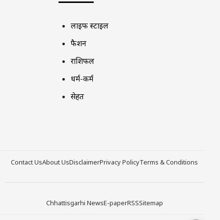
लाइफ स्टाइल
फैशन
राशिफल
धर्म-कर्म
सेहत
Contact Us
About Us
Disclaimer
Privacy Policy
Terms & Conditions
Chhattisgarhi News
E-paper
RSS
Sitemap