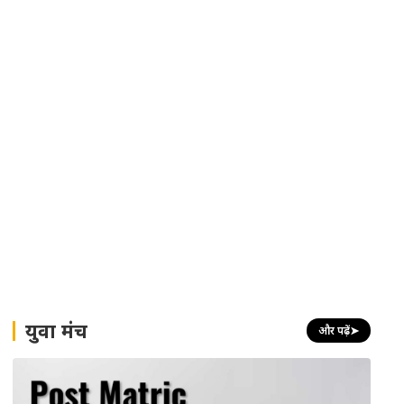
युवा मंच
और पढ़ें
➤