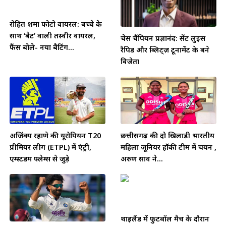
रोहित शर्मा फोटो वायरल: बच्चे के
साथ ‘बैट’ वाली तस्वीर वायरल,
चेस चैंपियन प्रज्ञानंद: सेंट लुइस
फैंस बोले- नया बैटिंग...
रैपिड और ब्लिट्ज़ टूर्नामेंट के बने
विजेता
अजिंक्य रहाणे की यूरोपियन T20
छत्तीसगढ़ की दो खिलाड़ी भारतीय
प्रीमियर लीग (ETPL) में एंट्री,
महिला जूनियर हॉकी टीम में चयन ,
एम्स्टर्डम फ्लेम्स से जुड़े
अरुण साव ने...
थाईलैंड में फुटबॉल मैच के दौरान