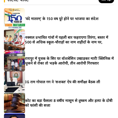
‘वंदे मातरम्’ के 150 वर्ष पूरे होने पर भाजपा का संदेश
नक्सल प्रभावित गांवों में पहली बार फहराएगा तिरंगा, बस्तर में
500 से अधिक स्कूल-चौराहों का नाम शहीदों के नाम पर,
रायपुर में युवक के सिर पर वॉशबेसिन उखाड़कर मारीः क्लिनिक में
थूकने से रोका तो भड़के आरोपी, तीन आरोपी गिरफ्तार
IG राम गोपाल गर्ग ने ‘सशक्त’ ऐप की समीक्षा बैठक ली
कोर्ट का बड़ा फैसला 8 वर्षीय मासूम से दुष्कर्म और हत्या के दोषी
को फांसी की सजा