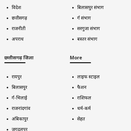
विदेश
बिलासपुर संभाग
छत्तीसगढ़
दुर्ग संभाग
राजनीती
सरगुजा संभाग
अपराध
बस्तर संभाग
छत्तीसगढ़ जिला
More
रायपुर
लाइफ स्टाइल
बिलासपुर
फैशन
दुर्ग-भिलाई
राशिफल
राजनांदगांव
धर्म-कर्म
अंबिकापुर
सेहत
जगदलपुर