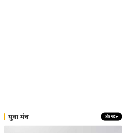
युवा मंच
और पढ़ें
➤