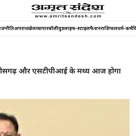
ाजनीति
अपराध
खेल
व्यापार
बॉलीवुड
लाइफ-स्टाइल
फैशन
राशिफल
धर्म-कर्म
व
भाग छत्तीसगढ़ और एसटीपीआई के मध्य आज होगा