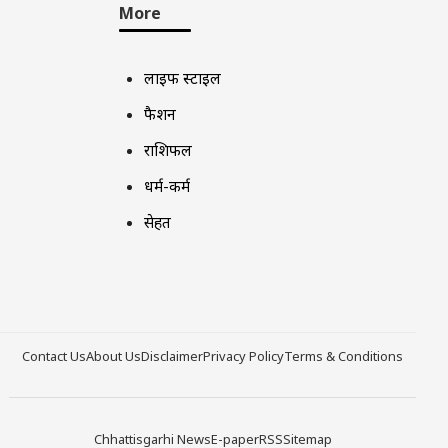
More
लाइफ स्टाइल
फैशन
राशिफल
धर्म-कर्म
सेहत
Contact Us
About Us
Disclaimer
Privacy Policy
Terms & Conditions
Chhattisgarhi News
E-paper
RSS
Sitemap