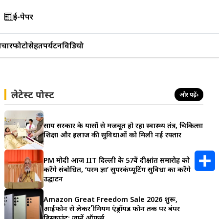
ई-पेपर
िचार
फोटो
सेहत
पर्यटन
विडियो
लेटेस्ट पोस्ट
और पढ़ें
›
साय सरकार के प्रयासों से मजबूत हो रहा स्वास्थ्य तंत्र, चिकित्सा
शिक्षा और इलाज की सुविधाओं को मिली नई रफ्तार
PM मोदी आज IIT दिल्ली के 57वें दीक्षांत समारोह को
करेंगे संबोधित, ‘परम प्रज्ञा’ सुपरकंप्यूटिंग सुविधा का करेंगे
उद्घाटन
S
Amazon Great Freedom Sale 2026 शुरू,
h
आईफोन से लेकर प्रीमियम एंड्रॉयड फोन तक पर बंपर
डिस्काउंट; जानें ऑफर्स