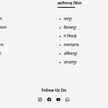
छत्तीसगढ़ जिला
ाग
रायपुर
संभाग
बिलासपुर
दुर्ग-भिलाई
भाग
राजनांदगांव
ग
अंबिकापुर
जगदलपुर
Follow Us On