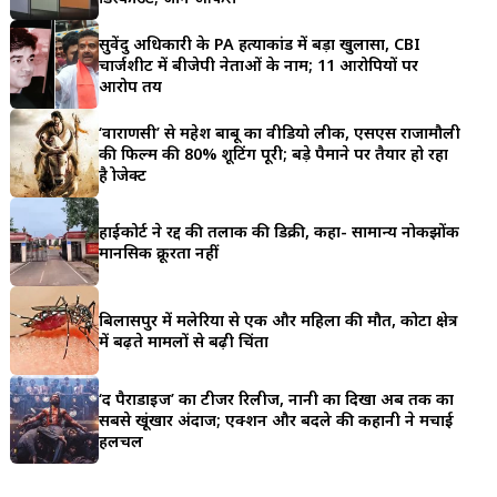
a
सुवेंदु अधिकारी के PA हत्याकांड में बड़ा खुलासा, CBI
r
चार्जशीट में बीजेपी नेताओं के नाम; 11 आरोपियों पर
आरोप तय
e
‘वाराणसी’ से महेश बाबू का वीडियो लीक, एसएस राजामौली
की फिल्म की 80% शूटिंग पूरी; बड़े पैमाने पर तैयार हो रहा
है प्रोजेक्ट
हाईकोर्ट ने रद्द की तलाक की डिक्री, कहा- सामान्य नोकझोंक
मानसिक क्रूरता नहीं
बिलासपुर में मलेरिया से एक और महिला की मौत, कोटा क्षेत्र
में बढ़ते मामलों से बढ़ी चिंता
‘द पैराडाइज’ का टीजर रिलीज, नानी का दिखा अब तक का
सबसे खूंखार अंदाज; एक्शन और बदले की कहानी ने मचाई
हलचल