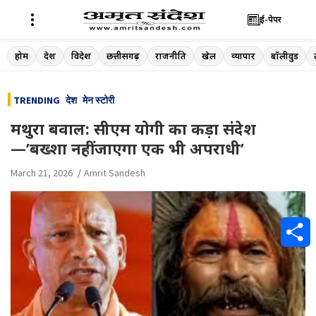
ई-पेपर
Skip
होम
देश
विदेश
छत्तीसगढ़
राजनीति
खेल
व्यापार
बॉलीवुड
to
content
TRENDING
देश
मेन स्टोरी
मथुरा बवाल: सीएम योगी का कड़ा संदेश
—’बख्शा नहीं जाएगा एक भी अपराधी’
March 21, 2026
Amrit Sandesh
S
h