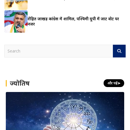
रोहित जाखड़ कांग्रेस में शामिल, पश्चिमी यूपी में जाट वोट पर
नजर
S
e
a
r
c
h
ज्योतिष
और पढ़ें
➤