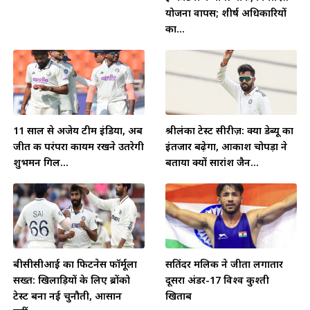
योजना वापस; शीर्ष अधिकारियों
का...
11 साल से अजेय टीम इंडिया, अब
श्रीलंका टेस्ट सीरीज़: क्या डेब्यू का
जीत की परंपरा कायम रखने उतरेगी
इंतजार बढ़ेगा, आकाश चोपड़ा ने
शुभमन गिल...
बताया क्यों सारांश जैन...
बीसीसीआई का फिटनेस फॉर्मूला
सतिंदर मलिक ने जीता लगातार
सख्त: खिलाड़ियों के लिए ब्रोंको
दूसरा अंडर-17 विश्व कुश्ती
टेस्ट बना नई चुनौती, आसान
खिताब