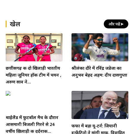
खेल
और पढ़ें
➤
छत्तीसगढ़ की दो खिलाड़ी भारतीय
श्रीलंका दौरे में रविंद्र जडेजा का
महिला जूनियर हॉकी टीम में चयन ,
अनुभव बेहद अहम: दीप दासगुप्ता
अरुण साव ने...
थाईलैंड में फुटबॉल मैच के दौरान
आसमानी बिजली गिरने से 24
फीफा में बड़ा यू-टर्न: जियानी
वर्षीय ख़िलाड़ी की दर्दनाक...
इन्फेंटिनो ने मांगी माफी, विवादित