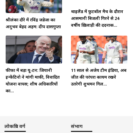
थाईलैंड में फुटबॉल मैच के दौरान
आसमानी बिजली गिरने से 24
श्रीलंका दौरे में रविंद्र जडेजा का
वर्षीय ख़िलाड़ी की दर्दनाक...
अनुभव बेहद अहम: दीप दासगुप्ता
फीफा में बड़ा यू-टर्न: जियानी
11 साल से अजेय टीम इंडिया, अब
इन्फेंटिनो ने मांगी माफी, विवादित
जीत की परंपरा कायम रखने
योजना वापस; शीर्ष अधिकारियों
उतरेगी शुभमन गिल...
का...
लोकप्रिय वर्ग
संभाग