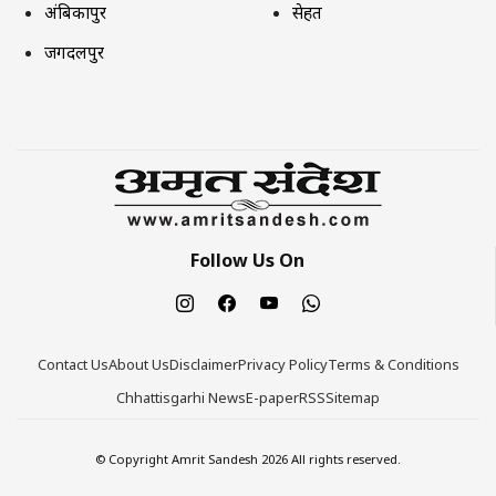
अंबिकापुर
सेहत
जगदलपुर
Follow Us On
Contact Us
About Us
Disclaimer
Privacy Policy
Terms & Conditions
Chhattisgarhi News
E-paper
RSS
Sitemap
© Copyright Amrit Sandesh 2026 All rights reserved.