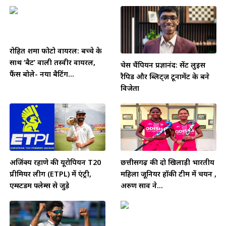
रोहित शर्मा फोटो वायरल: बच्चे के
साथ ‘बैट’ वाली तस्वीर वायरल,
चेस चैंपियन प्रज्ञानंद: सेंट लुइस
फैंस बोले- नया बैटिंग...
रैपिड और ब्लिट्ज़ टूर्नामेंट के बने
विजेता
अजिंक्य रहाणे की यूरोपियन T20
छत्तीसगढ़ की दो खिलाड़ी भारतीय
प्रीमियर लीग (ETPL) में एंट्री,
महिला जूनियर हॉकी टीम में चयन ,
एम्स्टर्डम फ्लेम्स से जुड़े
अरुण साव ने...