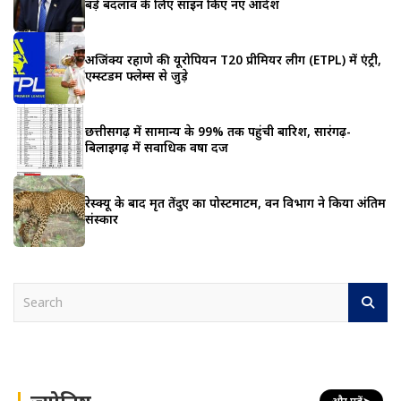
बड़े बदलाव के लिए साइन किए नए आदेश
अजिंक्य रहाणे की यूरोपियन T20 प्रीमियर लीग (ETPL) में एंट्री,
एम्स्टर्डम फ्लेम्स से जुड़े
छत्तीसगढ़ में सामान्य के 99% तक पहुंची बारिश, सारंगढ़-
बिलाईगढ़ में सर्वाधिक वर्षा दर्ज
रेस्क्यू के बाद मृत तेंदुए का पोस्टमार्टम, वन विभाग ने किया अंतिम
संस्कार
S
e
a
r
c
h