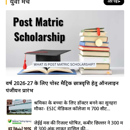
युवा मंच
और पढ़ें
➤
वर्ष 2026-27 के लिए पोस्ट मैट्रिक छात्रवृत्ति हेतु ऑनलाइन
पंजीयन प्रारंभ
श्रमिकों के बच्चों के लिए डॉक्टर बनने का सुनहरा
मौका- ESIC मेडिकल कॉलेजों में 700 सीटें...
जेईई मेंस की रिजल्ट घोषित, कबीर छिल्लर ने 300 में
से 300 अंक लाकर हासिल की...