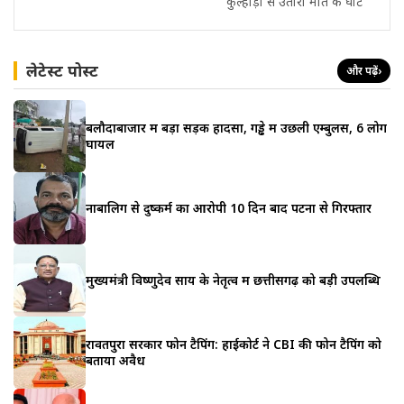
कुल्हाड़ी से उतारा मौत के घाट
लेटेस्ट पोस्ट
और पढ़ें
›
बलौदाबाजार में बड़ा सड़क हादसा, गड्ढे में उछली एम्बुलेंस, 6 लोग
घायल
नाबालिग से दुष्कर्म का आरोपी 10 दिन बाद पटना से गिरफ्तार
मुख्यमंत्री विष्णुदेव साय के नेतृत्व में छत्तीसगढ़ को बड़ी उपलब्धि
रावतपुरा सरकार फोन टैपिंग: हाईकोर्ट ने CBI की फोन टैपिंग को
बताया अवैध