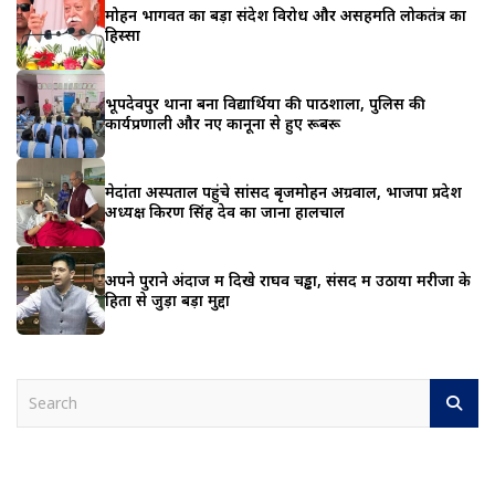
मोहन भागवत का बड़ा संदेश विरोध और असहमति लोकतंत्र का
हिस्सा
भूपदेवपुर थाना बना विद्यार्थियों की पाठशाला, पुलिस की
कार्यप्रणाली और नए कानूनों से हुए रूबरू
मेदांता अस्पताल पहुंचे सांसद बृजमोहन अग्रवाल, भाजपा प्रदेश
अध्यक्ष किरण सिंह देव का जाना हालचाल
अपने पुराने अंदाज में दिखे राघव चड्ढा, संसद में उठाया मरीजों के
हितों से जुड़ा बड़ा मुद्दा
S
e
a
r
c