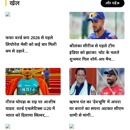
खेल
और पढ़ें
➤
फीफा वर्ल्ड कप 2026 से पहले
लियोनेल मेसी को कई बार मिली
श्रीलंका सीरीज से पहले टीम
बम से उड़ाने...
इंडिया को झटका: चोट के चलते
शुभमन गिल वॉर्म-अप मैच...
नीरज चोपड़ा की राह पर आशीष
ऋषभ पंत का ‘देवभूमि’ में अपना
यादव: वर्ल्ड एथलेटिक्स U20 में
घर बनाने का सपना अटका! सीएम
भारत को दिलाया सिल्वर,...
धामी से मांगी...