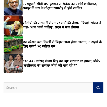
उपराष्ट्रपति सीपी राधाकृष्णन 2 सितंबर को आएंगे छत्तीसगढ़,
रायपुर में एम्स के दीक्षांत समारोह में होंगे शामिल
कोसोवो की संसद में पीएम पर अंडों की बौछार: विपक्षी सांसद ने
कहा- ‘शर्म आनी चाहिए’, सदन में मचा हंगामा
छठ स्पेशल बस: दिल्ली से बिहार जाना होगा आसान, 6 शहरों के
लिए चलेंगी 70 स्लीपर बसें
CG: AAP सांसद संजय सिंह का BJP सरकार पर हमला, बोले-
“छत्तीसगढ़ की सरकार मोदी जी चला रहे हैं”
S
e
a
r
c