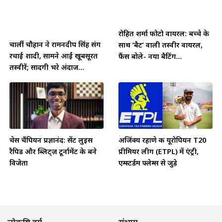
रोहित शर्मा फोटो वायरल: बच्चे के
चार्ली चौहान ने रामनदीप सिंह संग
साथ ‘बैट’ वाली तस्वीर वायरल,
रचाई शादी, सामने आईं खूबसूरत
फैंस बोले- नया बैटिंग...
तस्वीरें; सादगी भरे अंदाज...
चेस चैंपियन प्रज्ञानंद: सेंट लुइस
अजिंक्य रहाणे की यूरोपियन T20
रैपिड और ब्लिट्ज़ टूर्नामेंट के बने
प्रीमियर लीग (ETPL) में एंट्री,
विजेता
एम्स्टर्डम फ्लेम्स से जुड़े
लोकप्रिय वर्ग
संभाग