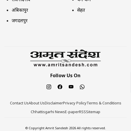
अंबिकापुर
सेहत
जगदलपुर
Follow Us On
Contact Us
About Us
Disclaimer
Privacy Policy
Terms & Conditions
Chhattisgarhi News
E-paper
RSS
Sitemap
© Copyright Amrit Sandesh 2026 All rights reserved.