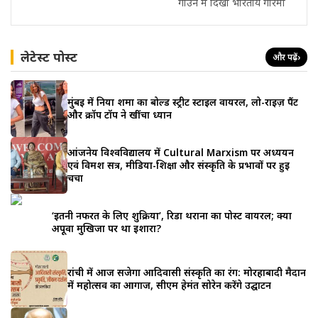
गाउन में दिखी भारतीय गरिमा
लेटेस्ट पोस्ट
और पढ़ें
›
मुंबई में निया शर्मा का बोल्ड स्ट्रीट स्टाइल वायरल, लो-राइज़ पैंट
और क्रॉप टॉप ने खींचा ध्यान
आंजनेय विश्वविद्यालय में Cultural Marxism पर अध्ययन
एवं विमर्श सत्र, मीडिया-शिक्षा और संस्कृति के प्रभावों पर हुई
चर्चा
‘इतनी नफरत के लिए शुक्रिया’, रिडा थराना का पोस्ट वायरल; क्या
अपूर्वा मुखिजा पर था इशारा?
रांची में आज सजेगा आदिवासी संस्कृति का रंग: मोरहाबादी मैदान
में महोत्सव का आगाज, सीएम हेमंत सोरेन करेंगे उद्घाटन