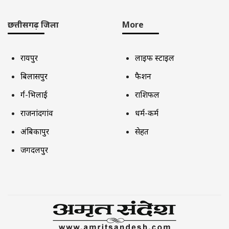
छत्तीसगढ़ जिला
More
रायपुर
लाइफ स्टाइल
बिलासपुर
फैशन
दुर्ग-भिलाई
राशिफल
राजनांदगांव
धर्म-कर्म
अंबिकापुर
सेहत
जगदलपुर