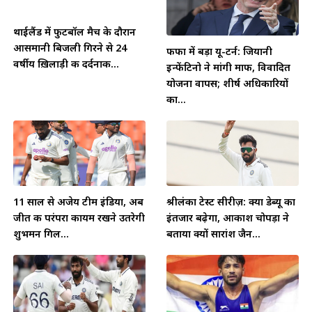
थाईलैंड में फुटबॉल मैच के दौरान
आसमानी बिजली गिरने से 24
फीफा में बड़ा यू-टर्न: जियानी
वर्षीय ख़िलाड़ी की दर्दनाक...
इन्फेंटिनो ने मांगी माफी, विवादित
योजना वापस; शीर्ष अधिकारियों
का...
11 साल से अजेय टीम इंडिया, अब
श्रीलंका टेस्ट सीरीज़: क्या डेब्यू का
जीत की परंपरा कायम रखने उतरेगी
इंतजार बढ़ेगा, आकाश चोपड़ा ने
शुभमन गिल...
बताया क्यों सारांश जैन...