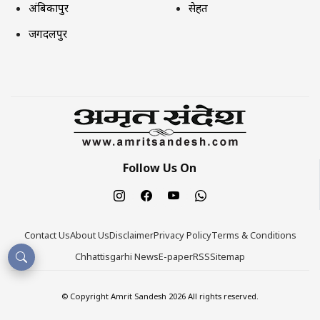
अंबिकापुर
सेहत
जगदलपुर
Follow Us On
Contact Us
About Us
Disclaimer
Privacy Policy
Terms & Conditions
Chhattisgarhi News
E-paper
RSS
Sitemap
© Copyright Amrit Sandesh 2026 All rights reserved.