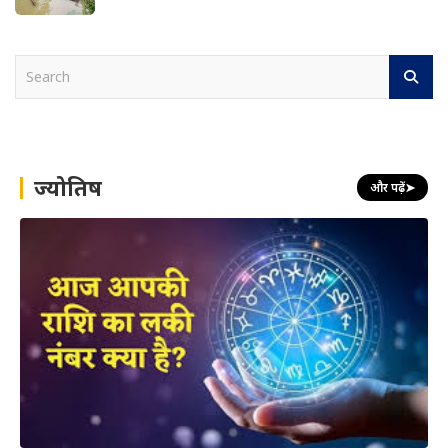
S
e
a
r
c
h
ज्योतिष
और पढ़ें
➤