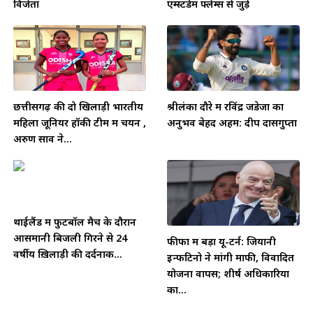
विजेता
एम्स्टर्डम फ्लेम्स से जुड़े
छत्तीसगढ़ की दो खिलाड़ी भारतीय
श्रीलंका दौरे में रविंद्र जडेजा का
महिला जूनियर हॉकी टीम में चयन ,
अनुभव बेहद अहम: दीप दासगुप्ता
अरुण साव ने...
थाईलैंड में फुटबॉल मैच के दौरान
आसमानी बिजली गिरने से 24
फीफा में बड़ा यू-टर्न: जियानी
वर्षीय ख़िलाड़ी की दर्दनाक...
इन्फेंटिनो ने मांगी माफी, विवादित
योजना वापस; शीर्ष अधिकारियों
का...