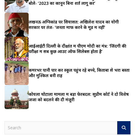
बोले- ‘2023 का कानून बिना शर्त लागू करें’
लखनऊ अग्निकांड पर सियासत: अखिलेश यादव का योगी
सरकार पर तंज- ‘जनता माफ करने के मूड में नहीं’
आईआईटी दिल्ली के दीक्षांत में पीएम मोदी का मंत्र: ‘जिंदगी की
परीक्षा में सब कुछ आउट ऑफ सिलेबस होता है’
कमरभर पानी पार कर स्कूल पहुंच रहे बच्चे, किताबों से भरा बस्ता
और मुश्किल बनी राह
कोयला घोटाला मामलों में बड़ा फेरबदल: सुप्रीम कोर्ट ने दो विशेष
जजों को बदलने की दी मंजूरी
S
e