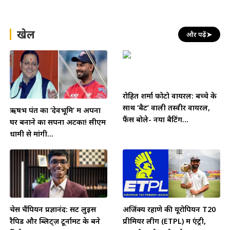
खेल
और पढ़ें
➤
रोहित शर्मा फोटो वायरल: बच्चे के
साथ ‘बैट’ वाली तस्वीर वायरल,
ऋषभ पंत का ‘देवभूमि’ में अपना
फैंस बोले- नया बैटिंग...
घर बनाने का सपना अटका! सीएम
धामी से मांगी...
चेस चैंपियन प्रज्ञानंद: सेंट लुइस
अजिंक्य रहाणे की यूरोपियन T20
रैपिड और ब्लिट्ज़ टूर्नामेंट के बने
प्रीमियर लीग (ETPL) में एंट्री,