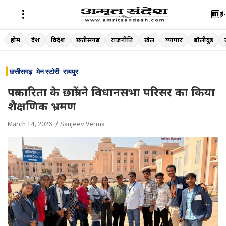
ई-
Skip
होम
देश
विदेश
छत्तीसगढ़
राजनीति
खेल
व्यापार
बॉलीवुड
to
content
छत्तीसगढ़
मेन स्टोरी
रायपुर
पत्रकारिता के छात्रों ने विधानसभा परिसर का किया
शैक्षणिक भ्रमण
March 14, 2026
Sanjeev Verma