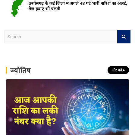
छत्तीसगढ़ के कई जिलों में अगले 48 घंटे भारी बारिश का अलर्ट,
तेज हवाएं भी चलेंगी
S
e
a
r
c
h
ज्योतिष
और पढ़ें
➤