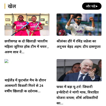
खेल
और पढ़ें
➤
छत्तीसगढ़ की दो खिलाड़ी भारतीय
श्रीलंका दौरे में रविंद्र जडेजा का
महिला जूनियर हॉकी टीम में चयन ,
अनुभव बेहद अहम: दीप दासगुप्ता
अरुण साव ने...
थाईलैंड में फुटबॉल मैच के दौरान
आसमानी बिजली गिरने से 24
फीफा में बड़ा यू-टर्न: जियानी
वर्षीय ख़िलाड़ी की दर्दनाक...
इन्फेंटिनो ने मांगी माफी, विवादित
योजना वापस; शीर्ष अधिकारियों
का...