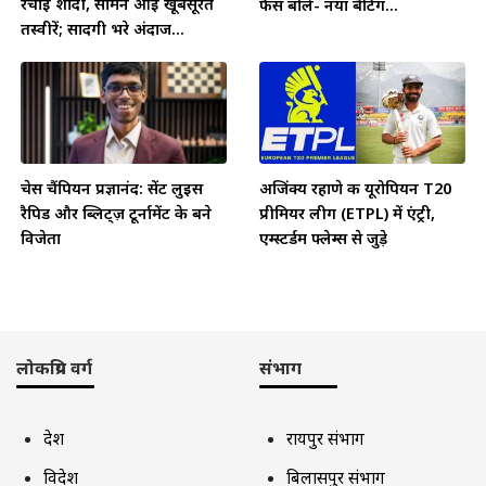
रचाई शादी, सामने आईं खूबसूरत
फैंस बोले- नया बैटिंग...
तस्वीरें; सादगी भरे अंदाज...
चेस चैंपियन प्रज्ञानंद: सेंट लुइस
अजिंक्य रहाणे की यूरोपियन T20
रैपिड और ब्लिट्ज़ टूर्नामेंट के बने
प्रीमियर लीग (ETPL) में एंट्री,
विजेता
एम्स्टर्डम फ्लेम्स से जुड़े
लोकप्रिय वर्ग
संभाग
देश
रायपुर संभाग
विदेश
बिलासपुर संभाग