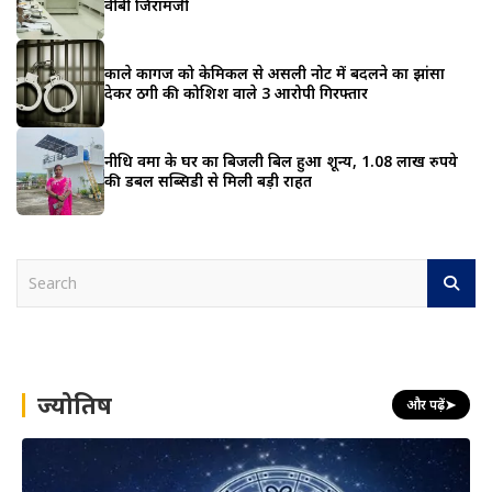
वीबी जिरामजी
काले कागज को केमिकल से असली नोट में बदलने का झांसा
देकर ठगी की कोशिश वाले 3 आरोपी गिरफ्तार
नीधि वर्मा के घर का बिजली बिल हुआ शून्य, 1.08 लाख रुपये
की डबल सब्सिडी से मिली बड़ी राहत
S
e
a
r
c
h
ज्योतिष
और पढ़ें
➤