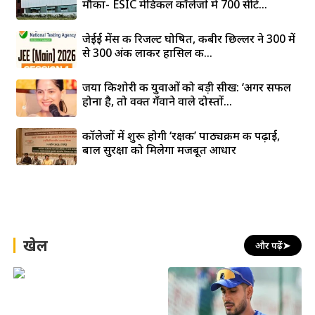
मौका- ESIC मेडिकल कॉलेजों में 700 सीटें...
जेईई मेंस की रिजल्ट घोषित, कबीर छिल्लर ने 300 में
से 300 अंक लाकर हासिल की...
जया किशोरी की युवाओं को बड़ी सीख: ‘अगर सफल
होना है, तो वक्त गँवाने वाले दोस्तों...
कॉलेजों में शुरू होगी ‘रक्षक’ पाठ्यक्रम की पढ़ाई,
बाल सुरक्षा को मिलेगा मजबूत आधार
खेल
और पढ़ें
➤