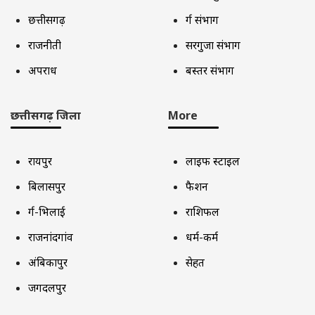
छत्तीसगढ़
दुर्ग संभाग
राजनीती
सरगुजा संभाग
अपराध
बस्तर संभाग
छत्तीसगढ़ जिला
More
रायपुर
लाइफ स्टाइल
बिलासपुर
फैशन
दुर्ग-भिलाई
राशिफल
राजनांदगांव
धर्म-कर्म
अंबिकापुर
सेहत
जगदलपुर