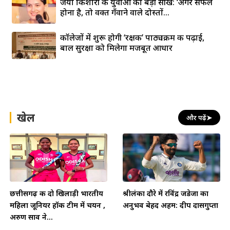
जया किशोरी की युवाओं को बड़ी सीख: ‘अगर सफल
होना है, तो वक्त गँवाने वाले दोस्तों...
कॉलेजों में शुरू होगी ‘रक्षक’ पाठ्यक्रम की पढ़ाई,
बाल सुरक्षा को मिलेगा मजबूत आधार
खेल
और पढ़ें
➤
छत्तीसगढ़ की दो खिलाड़ी भारतीय
श्रीलंका दौरे में रविंद्र जडेजा का
महिला जूनियर हॉकी टीम में चयन ,
अनुभव बेहद अहम: दीप दासगुप्ता
अरुण साव ने...