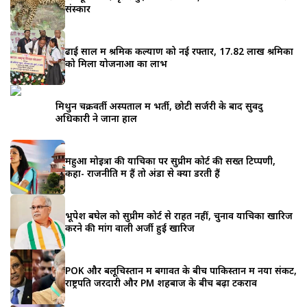
संस्कार
ढाई साल में श्रमिक कल्याण को नई रफ्तार, 17.82 लाख श्रमिकों
को मिला योजनाओं का लाभ
मिथुन चक्रवर्ती अस्पताल में भर्ती, छोटी सर्जरी के बाद सुवेंदु
अधिकारी ने जाना हाल
महुआ मोइत्रा की याचिका पर सुप्रीम कोर्ट की सख्त टिप्पणी,
कहा- राजनीति में हैं तो अंडों से क्यों डरती हैं
भूपेश बघेल को सुप्रीम कोर्ट से राहत नहीं, चुनाव याचिका खारिज
करने की मांग वाली अर्जी हुई खारिज
POK और बलूचिस्तान में बगावत के बीच पाकिस्तान में नया संकट,
राष्ट्रपति जरदारी और PM शहबाज के बीच बढ़ा टकराव