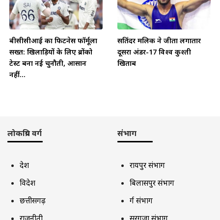
बीसीसीआई का फिटनेस फॉर्मूला
सतिंदर मलिक ने जीता लगातार
सख्त: खिलाड़ियों के लिए ब्रोंको
दूसरा अंडर-17 विश्व कुश्ती
टेस्ट बना नई चुनौती, आसान
खिताब
नहीं...
लोकप्रिय वर्ग
संभाग
देश
रायपुर संभाग
विदेश
बिलासपुर संभाग
छत्तीसगढ़
दुर्ग संभाग
राजनीती
सरगुजा संभाग