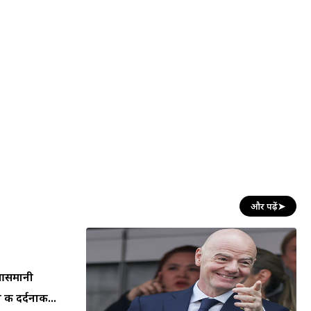
और पढ़ें
➤
न आसमानी
की दर्दनाक...