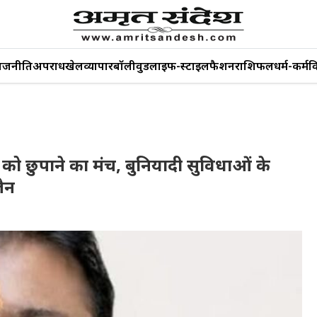
ाजनीति
अपराध
खेल
व्यापार
बॉलीवुड
लाइफ-स्टाइल
फैशन
राशिफल
धर्म-कर्म
व
ो छुपाने का मंच, बुनियादी सुविधाओं के
ैन