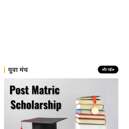
युवा मंच
और पढ़ें
➤