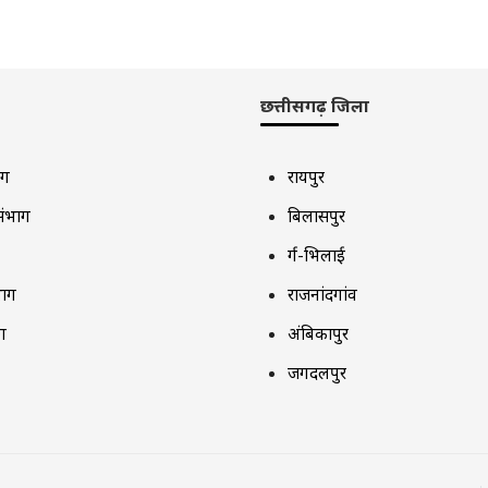
छत्तीसगढ़ जिला
ाग
रायपुर
संभाग
बिलासपुर
दुर्ग-भिलाई
भाग
राजनांदगांव
ग
अंबिकापुर
जगदलपुर