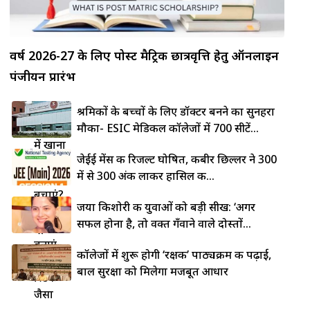
वर्ष 2026-27 के लिए पोस्ट मैट्रिक छात्रवृत्ति हेतु ऑनलाइन
पंजीयन प्रारंभ
लोहे की
श्रमिकों के बच्चों के लिए डॉक्टर बनने का सुनहरा
कड़ाही
मौका- ESIC मेडिकल कॉलेजों में 700 सीटें...
में खाना
जेईई मेंस की रिजल्ट घोषित, कबीर छिल्लर ने 300
चिपकने
में से 300 अंक लाकर हासिल की...
से कैसे
बचाएं?
जया किशोरी की युवाओं को बड़ी सीख: ‘अगर
5 देसी
सफल होना है, तो वक्त गँवाने वाले दोस्तों...
ट्रिक्स से
बनाएं
कॉलेजों में शुरू होगी ‘रक्षक’ पाठ्यक्रम की पढ़ाई,
नॉन-
बाल सुरक्षा को मिलेगा मजबूत आधार
स्टिक
जैसा