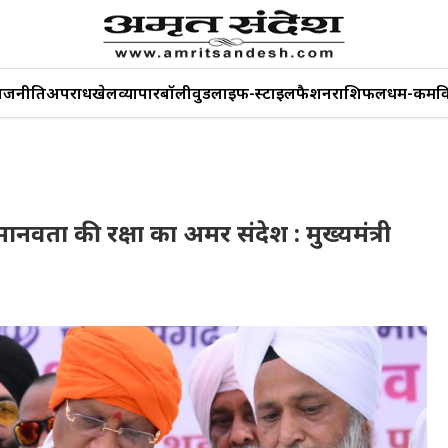
ाजनीति
अपराध
खेल
व्यापार
बॉलीवुड
लाइफ-स्टाइल
फैशन
राशिफल
धर्म-कर्म
व
मानवता की रक्षा का अमर संदेश : मुख्यमंत्री