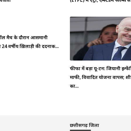
ुटबॉल मैच के दौरान आसमानी
 24 वर्षीय ख़िलाड़ी की दर्दनाक...
फीफा में बड़ा यू-टर्न: जियानी इन्फें
माफी, विवादित योजना वापस; शीर
का...
छत्तीसगढ़ जिला