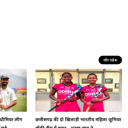
और पढ़ें
➤
प्रीमियर लीग
छत्तीसगढ़ की दो खिलाड़ी भारतीय महिला जूनियर
जुड़े
हॉकी टीम में चयन , अरुण साव ने...