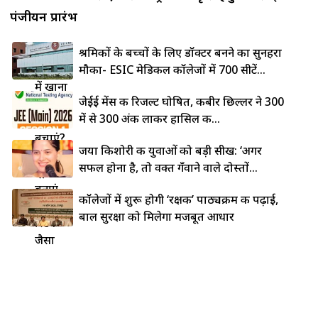
पंजीयन प्रारंभ
लोहे की
श्रमिकों के बच्चों के लिए डॉक्टर बनने का सुनहरा
कड़ाही
मौका- ESIC मेडिकल कॉलेजों में 700 सीटें...
में खाना
जेईई मेंस की रिजल्ट घोषित, कबीर छिल्लर ने 300
चिपकने
में से 300 अंक लाकर हासिल की...
से कैसे
बचाएं?
जया किशोरी की युवाओं को बड़ी सीख: ‘अगर
5 देसी
सफल होना है, तो वक्त गँवाने वाले दोस्तों...
ट्रिक्स से
बनाएं
कॉलेजों में शुरू होगी ‘रक्षक’ पाठ्यक्रम की पढ़ाई,
नॉन-
बाल सुरक्षा को मिलेगा मजबूत आधार
स्टिक
जैसा