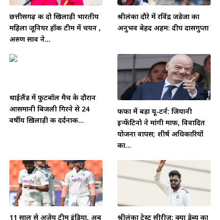
छत्तीसगढ़ की दो खिलाड़ी भारतीय
श्रीलंका दौरे में रविंद्र जडेजा का
महिला जूनियर हॉकी टीम में चयन ,
अनुभव बेहद अहम: दीप दासगुप्ता
अरुण साव ने...
थाईलैंड में फुटबॉल मैच के दौरान
आसमानी बिजली गिरने से 24
फीफा में बड़ा यू-टर्न: जियानी
वर्षीय ख़िलाड़ी की दर्दनाक...
इन्फेंटिनो ने मांगी माफी, विवादित
योजना वापस; शीर्ष अधिकारियों
का...
11 साल से अजेय टीम इंडिया, अब
श्रीलंका टेस्ट सीरीज़: क्या डेब्यू का