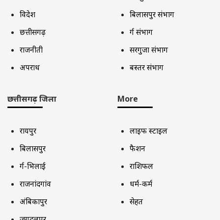
विदेश
बिलासपुर संभाग
छत्तीसगढ़
दुर्ग संभाग
राजनीती
सरगुजा संभाग
अपराध
बस्तर संभाग
छत्तीसगढ़ जिला
More
रायपुर
लाइफ स्टाइल
बिलासपुर
फैशन
दुर्ग-भिलाई
राशिफल
राजनांदगांव
धर्म-कर्म
अंबिकापुर
सेहत
जगदलपुर