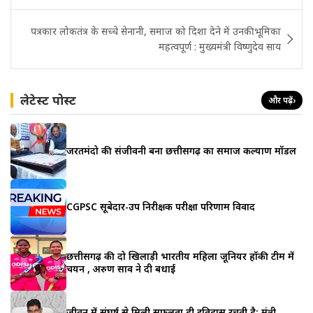
पत्रकार लोकतंत्र के सच्चे सेनानी, समाज को दिशा देने में उनकी भूमिका
महत्वपूर्ण : मुख्यमंत्री विष्णुदेव साय
लेटेस्ट पोस्ट
और पढ़ें
›
जरूरतमंदो की संजीवनी बना छत्तीसगढ़ का समाज कल्याण मॉडल
CGPSC सूबेदार-उप निरीक्षक परीक्षा परिणाम विवाद
छत्तीसगढ़ की दो खिलाड़ी भारतीय महिला जूनियर हॉकी टीम में
चयन , अरुण साव ने दी बधाई
जीवन में संघर्ष से मिली सफलता ही इतिहास रचती है: मंत्री