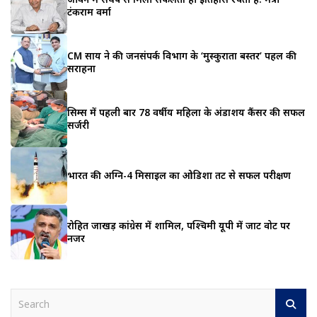
टंकराम वर्मा
CM साय ने की जनसंपर्क विभाग के ‘मुस्कुराता बस्तर’ पहल की
सराहना
सिम्स में पहली बार 78 वर्षीय महिला के अंडाशय कैंसर की सफल
सर्जरी
भारत की अग्नि-4 मिसाइल का ओडिशा तट से सफल परीक्षण
रोहित जाखड़ कांग्रेस में शामिल, पश्चिमी यूपी में जाट वोट पर
नजर
S
e