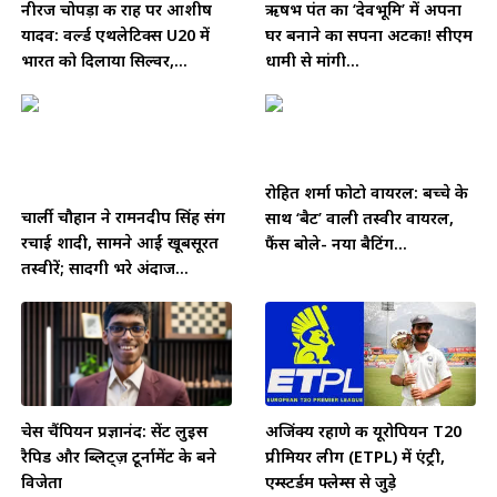
नीरज चोपड़ा की राह पर आशीष
ऋषभ पंत का ‘देवभूमि’ में अपना
यादव: वर्ल्ड एथलेटिक्स U20 में
घर बनाने का सपना अटका! सीएम
भारत को दिलाया सिल्वर,...
धामी से मांगी...
रोहित शर्मा फोटो वायरल: बच्चे के
चार्ली चौहान ने रामनदीप सिंह संग
साथ ‘बैट’ वाली तस्वीर वायरल,
रचाई शादी, सामने आईं खूबसूरत
फैंस बोले- नया बैटिंग...
तस्वीरें; सादगी भरे अंदाज...
चेस चैंपियन प्रज्ञानंद: सेंट लुइस
अजिंक्य रहाणे की यूरोपियन T20
रैपिड और ब्लिट्ज़ टूर्नामेंट के बने
प्रीमियर लीग (ETPL) में एंट्री,
विजेता
एम्स्टर्डम फ्लेम्स से जुड़े