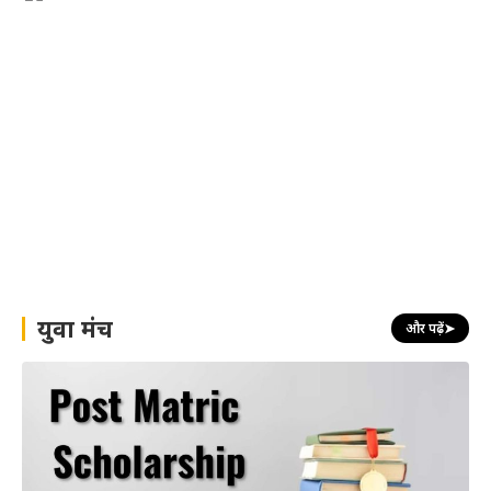
युवा मंच
और पढ़ें
➤