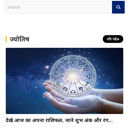
S
e
a
r
c
h
ज्योतिष
और पढ़ें
➤
देखे आज का अपना राशिफल, जाने शुभ अंक और रंग…