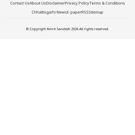
Contact Us
About Us
Disclaimer
Privacy Policy
Terms & Conditions
Chhattisgarhi News
E-paper
RSS
Sitemap
© Copyright Amrit Sandesh 2026 All rights reserved.