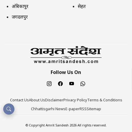
अंबिकापुर
सेहत
जगदलपुर
Follow Us On
Contact Us
About Us
Disclaimer
Privacy Policy
Terms & Conditions
Chhattisgarhi News
E-paper
RSS
Sitemap
© Copyright Amrit Sandesh 2026 All rights reserved.