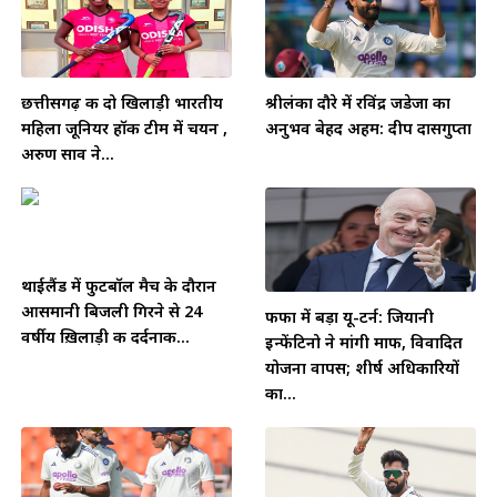
छत्तीसगढ़ की दो खिलाड़ी भारतीय
श्रीलंका दौरे में रविंद्र जडेजा का
महिला जूनियर हॉकी टीम में चयन ,
अनुभव बेहद अहम: दीप दासगुप्ता
अरुण साव ने...
थाईलैंड में फुटबॉल मैच के दौरान
आसमानी बिजली गिरने से 24
फीफा में बड़ा यू-टर्न: जियानी
वर्षीय ख़िलाड़ी की दर्दनाक...
इन्फेंटिनो ने मांगी माफी, विवादित
योजना वापस; शीर्ष अधिकारियों
का...