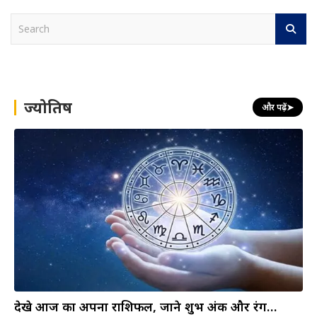
S
e
a
r
c
h
ज्योतिष
और पढ़ें
➤
देखे आज का अपना राशिफल, जाने शुभ अंक और रंग…