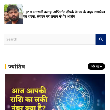
CJP में अंदरूनी कलह! अभिजीत दीपके के घर के बाहर समर्थकों
का धरना, संगठन पर लगाए गंभीर आरोप
S
e
a
r
c
h
ज्योतिष
और पढ़ें
➤