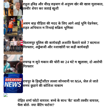
राहुल द्रविड़ और वीरेंद्र सहवाग से अनुपम खेर की खास मुलाकात,
तस्वीरें शेयर कर जताई खुशी
असम बाढ़ पीड़ितों की मदद के लिए आगे आईं भूमि पेडनेकर,
राहत अभियान में निभाई सक्रिय भूमिका
बिलासपुर पुलिस की कार्यवाही अशांति फैलाने वाले 7 बदमाश
गिरफ्तार, अड्डेबाजी और नशाखोरी पर कड़ी कार्यवाही
रायगढ़ में सूने मकान की चोरी का 24 घंटे में खुलासा, दो आरोपी
गिरफ्तार
रायपुर के हिस्ट्रीशीटर लल्ला सोनवानी पर NSA, जेल ले जाते
समय छुड़ाने की कोशिश नाकाम
रोहित शर्मा फोटो वायरल: बच्चे के साथ ‘बैट’ वाली तस्वीर वायरल,
फैंस बोले- नया बैटिंग पार्टनर?