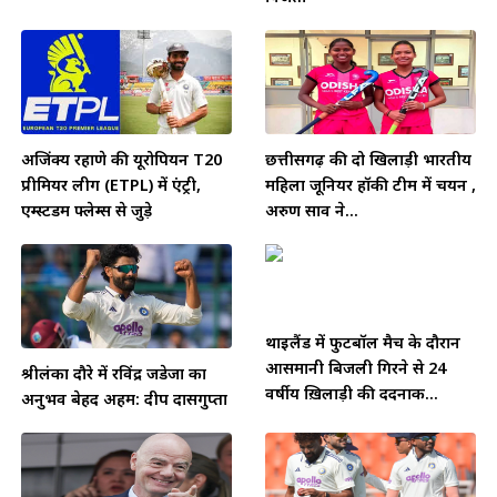
अजिंक्य रहाणे की यूरोपियन T20
छत्तीसगढ़ की दो खिलाड़ी भारतीय
प्रीमियर लीग (ETPL) में एंट्री,
महिला जूनियर हॉकी टीम में चयन ,
एम्स्टर्डम फ्लेम्स से जुड़े
अरुण साव ने...
थाईलैंड में फुटबॉल मैच के दौरान
आसमानी बिजली गिरने से 24
श्रीलंका दौरे में रविंद्र जडेजा का
वर्षीय ख़िलाड़ी की दर्दनाक...
अनुभव बेहद अहम: दीप दासगुप्ता