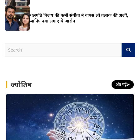
थलपति विजय की पत्नी संगीता ने वापस ली तलाक की अर्जी,
जानिए क्या लगाए थे आरोप
S
e
a
r
c
h
ज्योतिष
और पढ़ें
➤