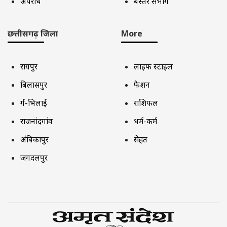
अपराध
बस्तर संभाग
छत्तीसगढ़ जिला
More
रायपुर
लाइफ स्टाइल
बिलासपुर
फैशन
दुर्ग-भिलाई
राशिफल
राजनांदगांव
धर्म-कर्म
अंबिकापुर
सेहत
जगदलपुर