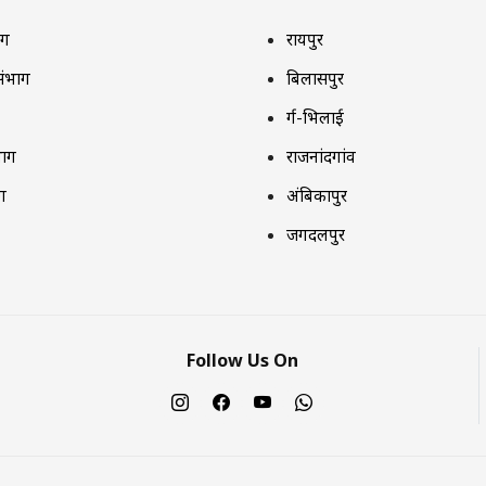
ाग
रायपुर
संभाग
बिलासपुर
दुर्ग-भिलाई
भाग
राजनांदगांव
ग
अंबिकापुर
जगदलपुर
Follow Us On