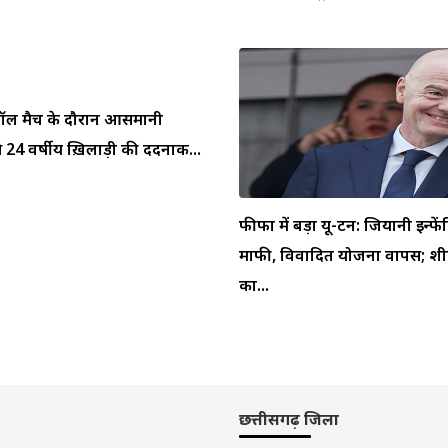
ुटबॉल मैच के दौरान आसमानी
 24 वर्षीय ख़िलाड़ी की दर्दनाक...
फीफा में बड़ा यू-टर्न: जियानी इन्फें
माफी, विवादित योजना वापस; शीर
का...
छत्तीसगढ़ जिला