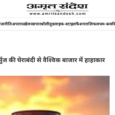
ाजनीति
अपराध
खेल
व्यापार
बॉलीवुड
लाइफ-स्टाइल
फैशन
राशिफल
धर्म-कर्म
व
ोर्मुज की घेराबंदी से वैश्विक बाजार में हाहाकार