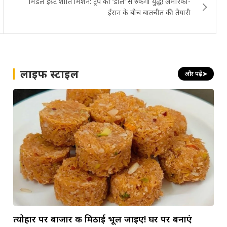
मिडल ईस्ट शांति मिशन: ट्रंप की ‘डील’ से रुकेगा युद्ध! अमेरिका-
ईरान के बीच बातचीत की तैयारी
लाइफ स्टाइल
और पढ़ें
➤
त्योहार पर बाजार की मिठाई भूल जाइए! घर पर बनाएं