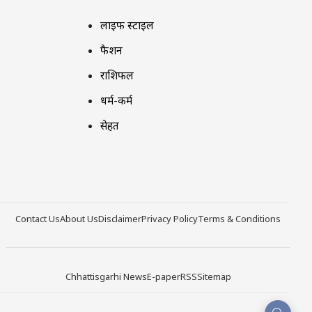
लाइफ स्टाइल
फैशन
राशिफल
धर्म-कर्म
सेहत
Contact Us
About Us
Disclaimer
Privacy Policy
Terms & Conditions
Chhattisgarhi News
E-paper
RSS
Sitemap