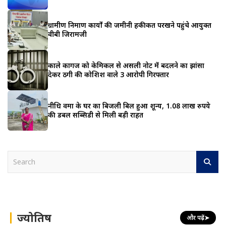
ग्रामीण निर्माण कार्यों की जमीनी हकीकत परखने पहुंचे आयुक्त
वीबी जिरामजी
काले कागज को केमिकल से असली नोट में बदलने का झांसा
देकर ठगी की कोशिश वाले 3 आरोपी गिरफ्तार
नीधि वर्मा के घर का बिजली बिल हुआ शून्य, 1.08 लाख रुपये
की डबल सब्सिडी से मिली बड़ी राहत
S
e
a
r
c
h
ज्योतिष
और पढ़ें
➤