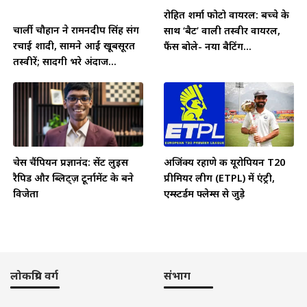
रोहित शर्मा फोटो वायरल: बच्चे के
चार्ली चौहान ने रामनदीप सिंह संग
साथ ‘बैट’ वाली तस्वीर वायरल,
रचाई शादी, सामने आईं खूबसूरत
फैंस बोले- नया बैटिंग...
तस्वीरें; सादगी भरे अंदाज...
चेस चैंपियन प्रज्ञानंद: सेंट लुइस
अजिंक्य रहाणे की यूरोपियन T20
रैपिड और ब्लिट्ज़ टूर्नामेंट के बने
प्रीमियर लीग (ETPL) में एंट्री,
विजेता
एम्स्टर्डम फ्लेम्स से जुड़े
लोकप्रिय वर्ग
संभाग