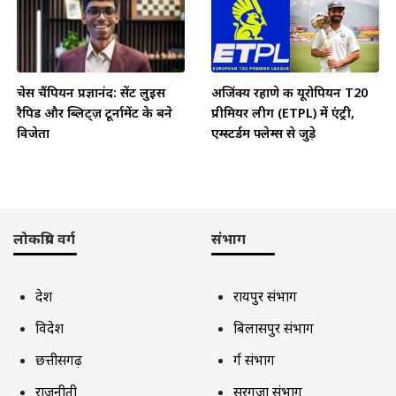
चेस चैंपियन प्रज्ञानंद: सेंट लुइस
अजिंक्य रहाणे की यूरोपियन T20
रैपिड और ब्लिट्ज़ टूर्नामेंट के बने
प्रीमियर लीग (ETPL) में एंट्री,
विजेता
एम्स्टर्डम फ्लेम्स से जुड़े
लोकप्रिय वर्ग
संभाग
देश
रायपुर संभाग
विदेश
बिलासपुर संभाग
छत्तीसगढ़
दुर्ग संभाग
राजनीती
सरगुजा संभाग