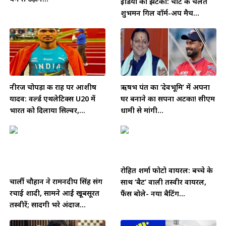
इंडिया को झटका: चोट के चलते
शुभमन गिल वॉर्म-अप मैच...
नीरज चोपड़ा की राह पर आशीष
ऋषभ पंत का ‘देवभूमि’ में अपना
यादव: वर्ल्ड एथलेटिक्स U20 में
घर बनाने का सपना अटका! सीएम
भारत को दिलाया सिल्वर,...
धामी से मांगी...
रोहित शर्मा फोटो वायरल: बच्चे के
चार्ली चौहान ने रामनदीप सिंह संग
साथ ‘बैट’ वाली तस्वीर वायरल,
रचाई शादी, सामने आईं खूबसूरत
फैंस बोले- नया बैटिंग...
तस्वीरें; सादगी भरे अंदाज...