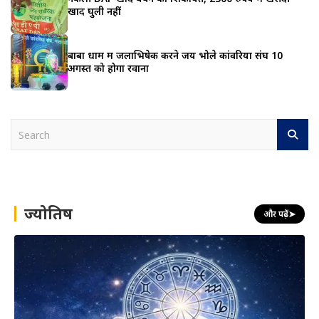
खाद घुली नहीं
बाबा धाम में जलाभिषेक करने जय भोले कांवरिया संघ 10
अगस्त को होगा रवाना
S
e
a
r
c
h
ज्योतिष
और पढ़ें
➤