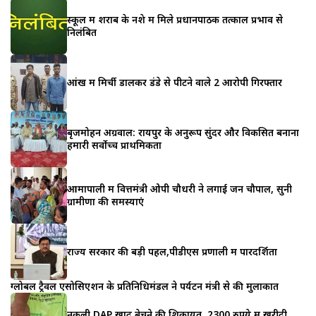
स्कूल में शराब के नशे में मिले प्रधानपाठक तत्काल प्रभाव से
निलंबित
आंख में मिर्ची डालकर डंडे से पीटने वाले 2 आरोपी गिरफ्तार
बृजमोहन अग्रवाल: रायपुर के अनुरूप सुंदर और विकसित बनाना
हमारी सर्वोच्च प्राथमिकता
आमापाली में वित्तमंत्री ओपी चौधरी ने लगाई जन चौपाल, सुनी
ग्रामीणों की समस्याएं
राज्य सरकार की बड़ी पहल,पीडीएस प्रणाली में पारदर्शिता
ग्लोबल ट्रैवल एसोसिएशन के प्रतिनिधिमंडल ने पर्यटन मंत्री से की मुलाकात
नकली DAP खाद बेचने की शिकायत, 2300 रुपये में खरीदी