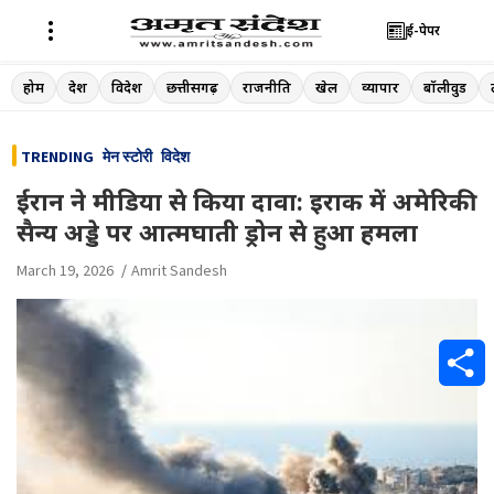
ई-पेपर
Skip
होम
देश
विदेश
छत्तीसगढ़
राजनीति
खेल
व्यापार
बॉलीवुड
to
content
TRENDING
मेन स्टोरी
विदेश
ईरान ने मीडिया से किया दावा: इराक में अमेरिकी
सैन्य अड्डे पर आत्मघाती ड्रोन से हुआ हमला
March 19, 2026
Amrit Sandesh
S
h