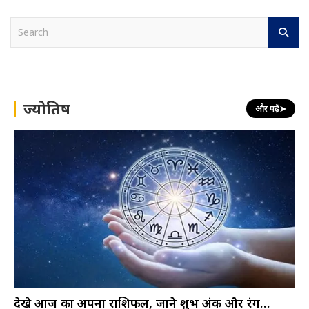
S
e
a
r
c
h
ज्योतिष
और पढ़ें
➤
देखे आज का अपना राशिफल, जाने शुभ अंक और रंग…