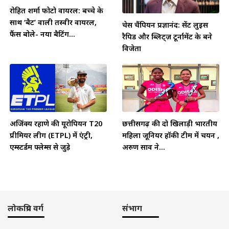
रोहित शर्मा फोटो वायरल: बच्चे के
साथ ‘बैट’ वाली तस्वीर वायरल,
चेस चैंपियन प्रज्ञानंद: सेंट लुइस
फैंस बोले- नया बैटिंग...
रैपिड और ब्लिट्ज़ टूर्नामेंट के बने
विजेता
अजिंक्य रहाणे की यूरोपियन T20
छत्तीसगढ़ की दो खिलाड़ी भारतीय
प्रीमियर लीग (ETPL) में एंट्री,
महिला जूनियर हॉकी टीम में चयन ,
एम्स्टर्डम फ्लेम्स से जुड़े
अरुण साव ने...
लोकप्रिय वर्ग
संभाग