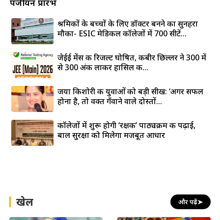
पंजीयन प्रारंभ
श्रमिकों के बच्चों के लिए डॉक्टर बनने का सुनहरा
मौका- ESIC मेडिकल कॉलेजों में 700 सीटें...
जेईई मेंस की रिजल्ट घोषित, कबीर छिल्लर ने 300 में
से 300 अंक लाकर हासिल की...
जया किशोरी की युवाओं को बड़ी सीख: ‘अगर सफल
होना है, तो वक्त गँवाने वाले दोस्तों...
कॉलेजों में शुरू होगी ‘रक्षक’ पाठ्यक्रम की पढ़ाई,
बाल सुरक्षा को मिलेगा मजबूत आधार
खेल
और पढ़ें
➤