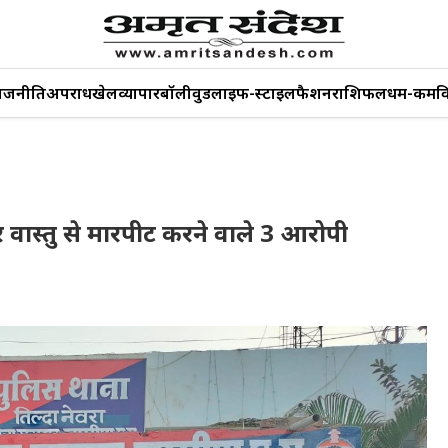
ाजनीति
अपराध
खेल
व्यापार
बॉलीवुड
लाइफ-स्टाइल
फैशन
राशिफल
धर्म-कर्म
व
 वास्तु से मारपीट करने वाले 3 आरोपी