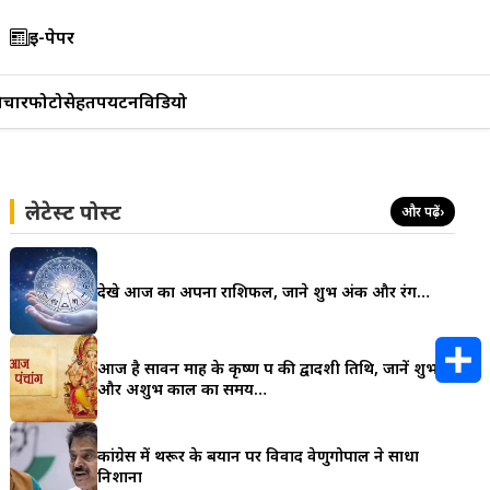
ई-पेपर
िचार
फोटो
सेहत
पर्यटन
विडियो
लेटेस्ट पोस्ट
और पढ़ें
›
देखे आज का अपना राशिफल, जाने शुभ अंक और रंग…
आज है सावन माह के कृष्ण पक्ष की द्वादशी तिथि, जानें शुभ
और अशुभ काल का समय…
S
h
कांग्रेस में थरूर के बयान पर विवाद वेणुगोपाल ने साधा
निशाना