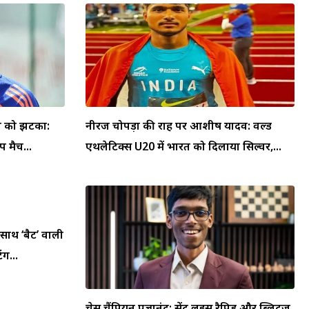
या को झटका:
नीरज चोपड़ा की राह पर आशीष यादव: वर्ल्ड
 मैच...
एथलेटिक्स U20 में भारत को दिलाया सिल्वर,...
 साथ ‘बैट’ वाली
ंग...
चेस चैंपियन प्रज्ञानंद: सेंट लुइस रैपिड और ब्लिट्ज़