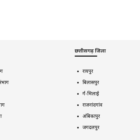
छत्तीसगढ़ जिला
ाग
रायपुर
संभाग
बिलासपुर
दुर्ग-भिलाई
भाग
राजनांदगांव
ग
अंबिकापुर
जगदलपुर