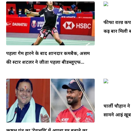
फीफा वर्ल्ड क
कई बार मिली बम
पहला गेम हारने के बाद शानदार कमबैक, असम
की स्टार शटलर ने जीता पहला बीडब्लूएफ...
चार्ली चौहान न
सामने आईं खूबस
ऋषभ पंत का ‘देवभूमि’ में अपना घर बनाने का