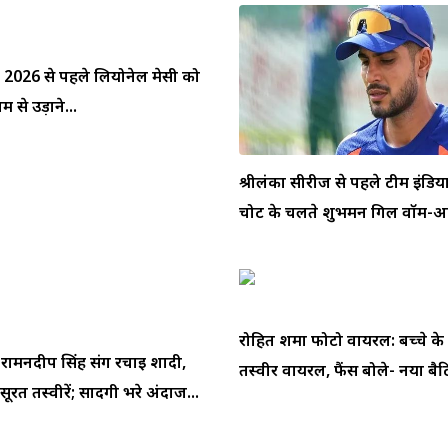
प 2026 से पहले लियोनेल मेसी को
 से उड़ाने...
श्रीलंका सीरीज से पहले टीम इंडि
चोट के चलते शुभमन गिल वॉर्म-अप
रोहित शर्मा फोटो वायरल: बच्चे के
े रामनदीप सिंह संग रचाई शादी,
तस्वीर वायरल, फैंस बोले- नया बैटि
ूरत तस्वीरें; सादगी भरे अंदाज...