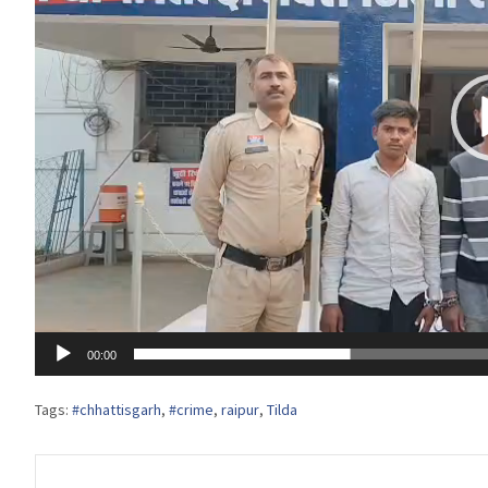
00:00
Tags:
#chhattisgarh
,
#crime
,
raipur
,
Tilda
Post