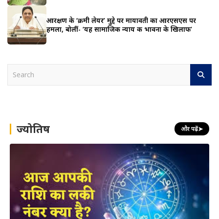
आरक्षण के ‘क्रीमी लेयर’ मुद्दे पर मायावती का आरएसएस पर
हमला, बोलीं- ‘यह सामाजिक न्याय की भावना के खिलाफ’
S
e
a
r
c
h
ज्योतिष
और पढ़ें
➤