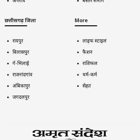
अपराध
बस्तर संभाग
छत्तीसगढ़ जिला
More
रायपुर
लाइफ स्टाइल
बिलासपुर
फैशन
दुर्ग-भिलाई
राशिफल
राजनांदगांव
धर्म-कर्म
अंबिकापुर
सेहत
जगदलपुर