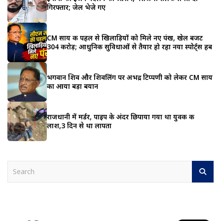
गिरफ्तार; जेल भेजे गए
CM साय की पहल से खिलाड़ियों को मिले नए पंख, खेल बजट
₹304 करोड़; आधुनिक सुविधाओं से तैयार हो रहा नया स्पोर्ट्स हब
भगवान शिव और शिवलिंग पर अभद्र टिप्पणी को लेकर CM साय
का आया बड़ा बयान
राजधानी में मर्डर, पाइप के अंदर छिपाया गया था युवक की
लाश,3 दिन से था लापता
S
e
a
r
c
h