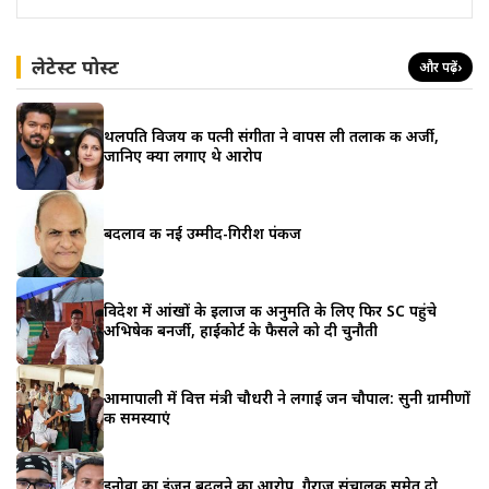
लेटेस्ट पोस्ट
और पढ़ें
›
थलपति विजय की पत्नी संगीता ने वापस ली तलाक की अर्जी,
जानिए क्या लगाए थे आरोप
बदलाव की नई उम्मीद-गिरीश पंकज
विदेश में आंखों के इलाज की अनुमति के लिए फिर SC पहुंचे
अभिषेक बनर्जी, हाईकोर्ट के फैसले को दी चुनौती
आमापाली में वित्त मंत्री चौधरी ने लगाई जन चौपाल: सुनी ग्रामीणों
की समस्याएं
इनोवा का इंजन बदलने का आरोप, गैराज संचालक समेत दो