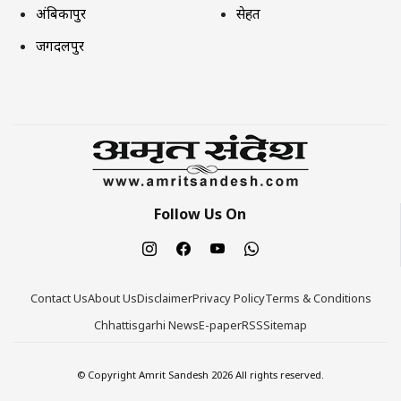
अंबिकापुर
सेहत
जगदलपुर
Follow Us On
Contact Us
About Us
Disclaimer
Privacy Policy
Terms & Conditions
Chhattisgarhi News
E-paper
RSS
Sitemap
© Copyright Amrit Sandesh 2026 All rights reserved.