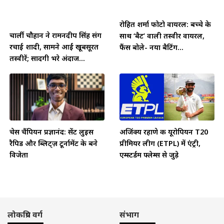
रोहित शर्मा फोटो वायरल: बच्चे के
चार्ली चौहान ने रामनदीप सिंह संग
साथ ‘बैट’ वाली तस्वीर वायरल,
रचाई शादी, सामने आईं खूबसूरत
फैंस बोले- नया बैटिंग...
तस्वीरें; सादगी भरे अंदाज...
चेस चैंपियन प्रज्ञानंद: सेंट लुइस
अजिंक्य रहाणे की यूरोपियन T20
रैपिड और ब्लिट्ज़ टूर्नामेंट के बने
प्रीमियर लीग (ETPL) में एंट्री,
विजेता
एम्स्टर्डम फ्लेम्स से जुड़े
लोकप्रिय वर्ग
संभाग