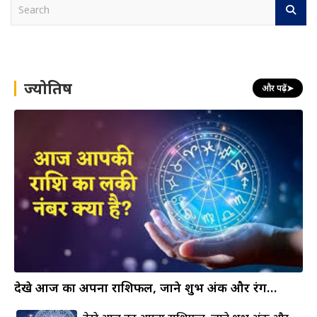
S
e
a
r
c
h
ज्योतिष
और पढ़ें
➤
देखे आज का अपना राशिफल, जाने शुभ अंक और रंग…