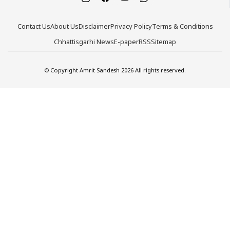
Contact Us
About Us
Disclaimer
Privacy Policy
Terms & Conditions
Chhattisgarhi News
E-paper
RSS
Sitemap
© Copyright Amrit Sandesh 2026 All rights reserved.