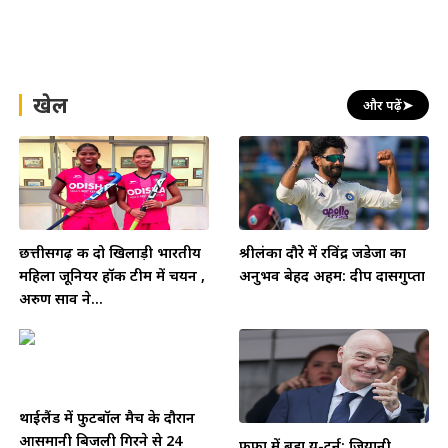
खेल
और पढ़ें
➤
छत्तीसगढ़ की दो खिलाड़ी भारतीय
श्रीलंका दौरे में रविंद्र जडेजा का
महिला जूनियर हॉकी टीम में चयन ,
अनुभव बेहद अहम: दीप दासगुप्ता
अरुण साव ने...
थाईलैंड में फुटबॉल मैच के दौरान
आसमानी बिजली गिरने से 24
फीफा में बड़ा यू-टर्न: जियानी