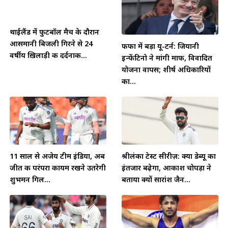
थाईलैंड में फुटबॉल मैच के दौरान
आसमानी बिजली गिरने से 24
फीफा में बड़ा यू-टर्न: जियानी
वर्षीय ख़िलाड़ी की दर्दनाक...
इन्फेंटिनो ने मांगी माफी, विवादित
योजना वापस; शीर्ष अधिकारियों
का...
11 साल से अजेय टीम इंडिया, अब
श्रीलंका टेस्ट सीरीज़: क्या डेब्यू का
जीत की परंपरा कायम रखने उतरेगी
इंतजार बढ़ेगा, आकाश चोपड़ा ने
शुभमन गिल...
बताया क्यों सारांश जैन...