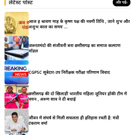
लेटेस्ट पोस्ट
और पढ़ें
›
आज हैं श्रावण माह के कृष्ण पक्ष की नवमी तिथि , जाने शुभ और
अशुभ काल का समय …
जरूरतमंदो की संजीवनी बना छत्तीसगढ़ का समाज कल्याण
मॉडल
CGPSC सूबेदार-उप निरीक्षक परीक्षा परिणाम विवाद
छत्तीसगढ़ की दो खिलाड़ी भारतीय महिला जूनियर हॉकी टीम में
चयन , अरुण साव ने दी बधाई
जीवन में संघर्ष से मिली सफलता ही इतिहास रचती है: मंत्री
टंकराम वर्मा