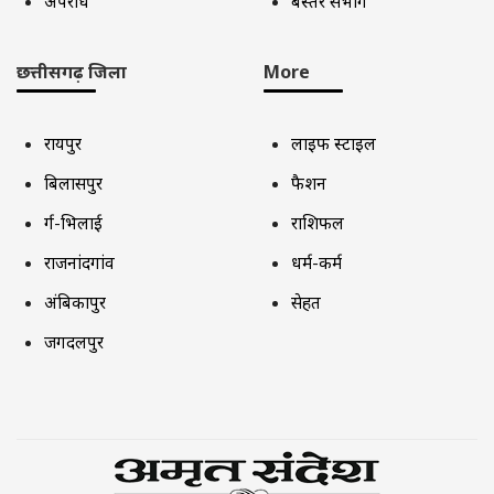
अपराध
बस्तर संभाग
छत्तीसगढ़ जिला
More
रायपुर
लाइफ स्टाइल
बिलासपुर
फैशन
दुर्ग-भिलाई
राशिफल
राजनांदगांव
धर्म-कर्म
अंबिकापुर
सेहत
जगदलपुर