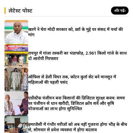
लेटेस्ट पोस्ट
और पढ़ें
›
खरगे ने घेरा मोदी सरकार को, छात्रों के मुद्दे पर संसद में चर्चा की
मांग
रायपुर में गांजा तस्करी का भंडाफोड़, 2.961 किलो गांजे के साथ
दो आरोपी गिरफ्तार
ऑफिस से डेली वियर तक, कॉटन कुर्ता सेट बने मानसून में
महिलाओं की पहली पसंद
एग्रीस्टैक पंजीयन बना किसानों की डिजिटल सुरक्षा कवच: समय
पर पंजीयन से धान खरीदी, डिजिटल क्रॉप सर्वे और कृषि
योजनाओं का लाभ होगा सुनिश्चित
इमरजेंसी में गंभीर मरीजों को अब नहीं गुजरना होगा भीड़ के बीच
से, सोमवार से प्रवेश व्यवस्था में होगा बदलाव