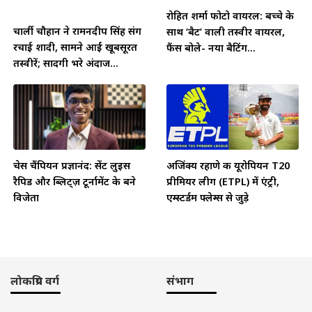
रोहित शर्मा फोटो वायरल: बच्चे के
चार्ली चौहान ने रामनदीप सिंह संग
साथ ‘बैट’ वाली तस्वीर वायरल,
रचाई शादी, सामने आईं खूबसूरत
फैंस बोले- नया बैटिंग...
तस्वीरें; सादगी भरे अंदाज...
चेस चैंपियन प्रज्ञानंद: सेंट लुइस
अजिंक्य रहाणे की यूरोपियन T20
रैपिड और ब्लिट्ज़ टूर्नामेंट के बने
प्रीमियर लीग (ETPL) में एंट्री,
विजेता
एम्स्टर्डम फ्लेम्स से जुड़े
लोकप्रिय वर्ग
संभाग