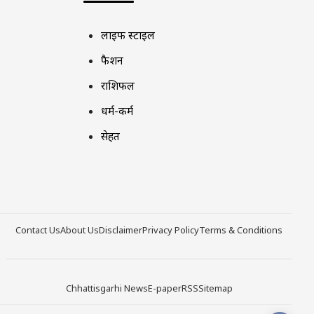
लाइफ स्टाइल
फैशन
राशिफल
धर्म-कर्म
सेहत
Contact Us
About Us
Disclaimer
Privacy Policy
Terms & Conditions
Chhattisgarhi News
E-paper
RSS
Sitemap