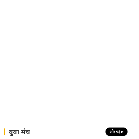
युवा मंच
और पढ़ें
➤