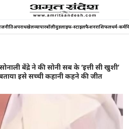
ाजनीति
अपराध
खेल
व्यापार
बॉलीवुड
लाइफ-स्टाइल
फैशन
राशिफल
धर्म-कर्म
व
ोनाली बेंद्रे ने की सोनी सब के ‘इत्ती सी खुशी’
े बताया इसे सच्ची कहानी कहने की जीत