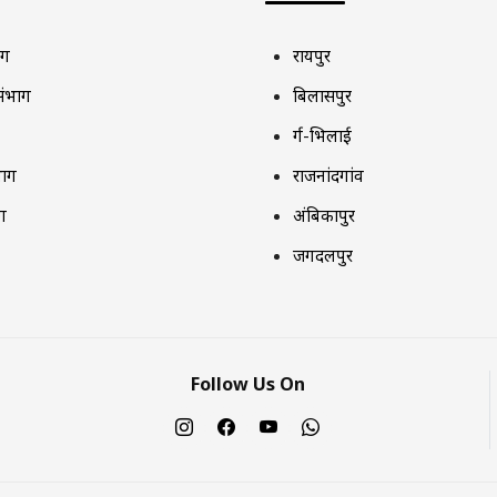
ाग
रायपुर
संभाग
बिलासपुर
दुर्ग-भिलाई
भाग
राजनांदगांव
ग
अंबिकापुर
जगदलपुर
Follow Us On