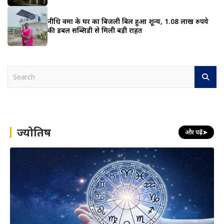
नीधि वर्मा के घर का बिजली बिल हुआ शून्य, 1.08 लाख रुपये
की डबल सब्सिडी से मिली बड़ी राहत
S
e
a
r
c
h
ज्योतिष
और पढ़ें
➤