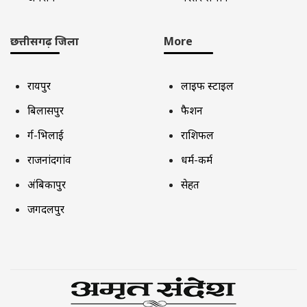
छत्तीसगढ़ जिला
More
रायपुर
लाइफ स्टाइल
बिलासपुर
फैशन
दुर्ग-भिलाई
राशिफल
राजनांदगांव
धर्म-कर्म
अंबिकापुर
सेहत
जगदलपुर