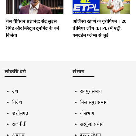
चेस चैंपियन प्रज्ञानंद: सेंट लुइस
अजिंक्य रहाणे की यूरोपियन T20
रैपिड और ब्लिट्ज़ टूर्नामेंट के बने
प्रीमियर लीग (ETPL) में एंट्री,
विजेता
एम्स्टर्डम फ्लेम्स से जुड़े
लोकप्रिय वर्ग
संभाग
देश
रायपुर संभाग
विदेश
बिलासपुर संभाग
छत्तीसगढ़
दुर्ग संभाग
राजनीती
सरगुजा संभाग
अपराध
बस्तर संभाग