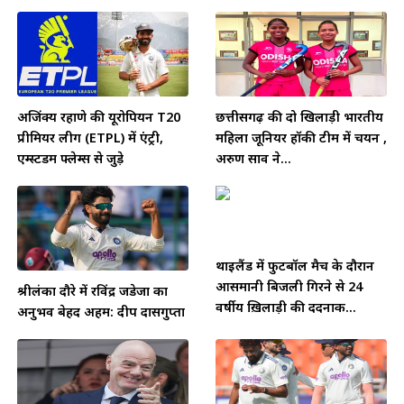
अजिंक्य रहाणे की यूरोपियन T20
छत्तीसगढ़ की दो खिलाड़ी भारतीय
प्रीमियर लीग (ETPL) में एंट्री,
महिला जूनियर हॉकी टीम में चयन ,
एम्स्टर्डम फ्लेम्स से जुड़े
अरुण साव ने...
थाईलैंड में फुटबॉल मैच के दौरान
आसमानी बिजली गिरने से 24
श्रीलंका दौरे में रविंद्र जडेजा का
वर्षीय ख़िलाड़ी की दर्दनाक...
अनुभव बेहद अहम: दीप दासगुप्ता