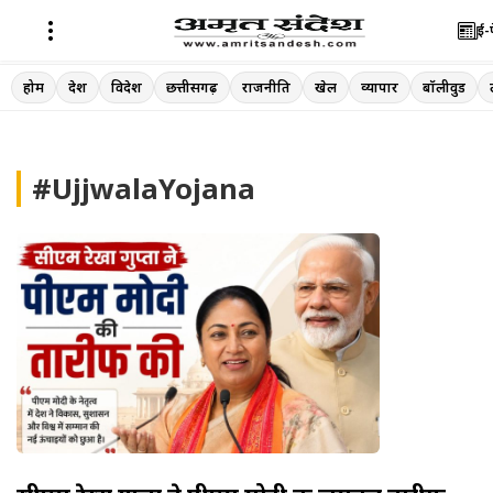
ई-
Skip
होम
देश
विदेश
छत्तीसगढ़
राजनीति
खेल
व्यापार
बॉलीवुड
to
content
#UjjwalaYojana