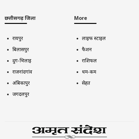
छत्तीसगढ़ जिला
More
रायपुर
लाइफ स्टाइल
बिलासपुर
फैशन
दुर्ग-भिलाई
राशिफल
राजनांदगांव
धर्म-कर्म
अंबिकापुर
सेहत
जगदलपुर