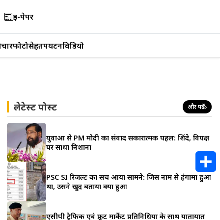
ई-पेपर
िचार
फोटो
सेहत
पर्यटन
विडियो
लेटेस्ट पोस्ट
और पढ़ें
›
युवाओं से PM मोदी का संवाद सकारात्मक पहल: शिंदे, विपक्ष
पर साधा निशाना
PSC SI रिजल्ट का सच आया सामने: जिस नाम से हंगामा हुआ
S
था, उसने खुद बताया क्या हुआ
h
एसीपी ट्रैफिक एवं फ्रूट मार्केट प्रतिनिधियों के साथ यातायात