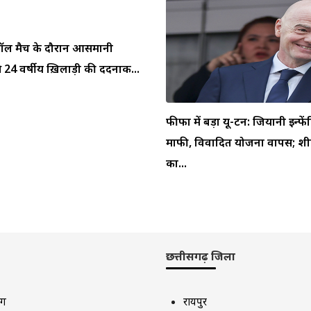
ुटबॉल मैच के दौरान आसमानी
 24 वर्षीय ख़िलाड़ी की दर्दनाक...
फीफा में बड़ा यू-टर्न: जियानी इन्फें
माफी, विवादित योजना वापस; शीर
का...
छत्तीसगढ़ जिला
ाग
रायपुर