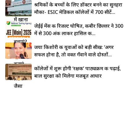
लोहे की
श्रमिकों के बच्चों के लिए डॉक्टर बनने का सुनहरा
कड़ाही
मौका- ESIC मेडिकल कॉलेजों में 700 सीटें...
में खाना
जेईई मेंस की रिजल्ट घोषित, कबीर छिल्लर ने 300
चिपकने
में से 300 अंक लाकर हासिल की...
से कैसे
बचाएं?
जया किशोरी की युवाओं को बड़ी सीख: ‘अगर
5 देसी
सफल होना है, तो वक्त गँवाने वाले दोस्तों...
ट्रिक्स से
बनाएं
कॉलेजों में शुरू होगी ‘रक्षक’ पाठ्यक्रम की पढ़ाई,
नॉन-
बाल सुरक्षा को मिलेगा मजबूत आधार
स्टिक
जैसा