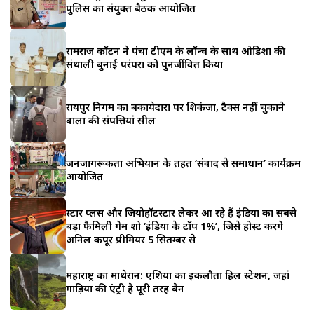
a
पुलिस का संयुक्त बैठक आयोजित
r
रामराज कॉटन ने पंचा टीएम के लॉन्च के साथ ओडिशा की
e
संथाली बुनाई परंपरा को पुनर्जीवित किया
रायपुर निगम का बकायेदारों पर शिकंजा, टैक्स नहीं चुकाने
वालों की संपत्तियां सील
जनजागरूकता अभियान के तहत ‘संवाद से समाधान’ कार्यक्रम
आयोजित
स्टार प्लस और जियोहॉटस्टार लेकर आ रहे हैं इंडिया का सबसे
बड़ा फैमिली गेम शो ‘इंडिया के टॉप 1%’, जिसे होस्ट करेंगे
अनिल कपूर प्रीमियर 5 सितम्बर से
महाराष्ट्र का माथेरान: एशिया का इकलौता हिल स्टेशन, जहां
गाड़ियों की एंट्री है पूरी तरह बैन