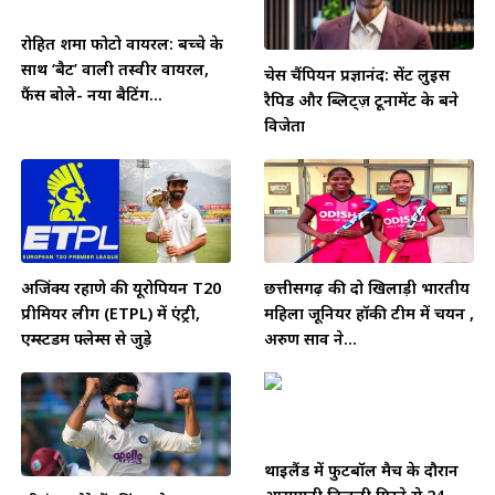
रोहित शर्मा फोटो वायरल: बच्चे के
साथ ‘बैट’ वाली तस्वीर वायरल,
चेस चैंपियन प्रज्ञानंद: सेंट लुइस
फैंस बोले- नया बैटिंग...
रैपिड और ब्लिट्ज़ टूर्नामेंट के बने
विजेता
अजिंक्य रहाणे की यूरोपियन T20
छत्तीसगढ़ की दो खिलाड़ी भारतीय
प्रीमियर लीग (ETPL) में एंट्री,
महिला जूनियर हॉकी टीम में चयन ,
एम्स्टर्डम फ्लेम्स से जुड़े
अरुण साव ने...
थाईलैंड में फुटबॉल मैच के दौरान