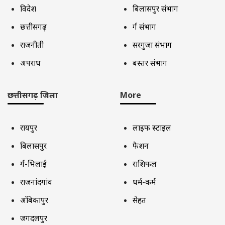
विदेश
बिलासपुर संभाग
छत्तीसगढ़
दुर्ग संभाग
राजनीती
सरगुजा संभाग
अपराध
बस्तर संभाग
छत्तीसगढ़ जिला
More
रायपुर
लाइफ स्टाइल
बिलासपुर
फैशन
दुर्ग-भिलाई
राशिफल
राजनांदगांव
धर्म-कर्म
अंबिकापुर
सेहत
जगदलपुर