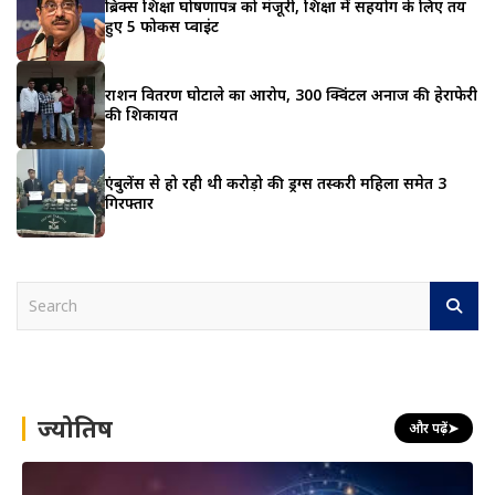
ब्रिक्स शिक्षा घोषणापत्र को मंजूरी, शिक्षा में सहयोग के लिए तय
हुए 5 फोकस प्वाइंट
राशन वितरण घोटाले का आरोप, 300 क्विंटल अनाज की हेराफेरी
की शिकायत
एंबुलेंस से हो रही थी करोड़ो की ड्रग्स तस्करी महिला समेत 3
गिरफ्तार
S
e
a
r
c
h
ज्योतिष
और पढ़ें
➤