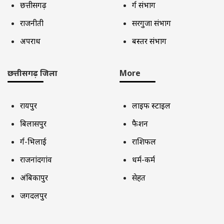
छत्तीसगढ़
दुर्ग संभाग
राजनीती
सरगुजा संभाग
अपराध
बस्तर संभाग
छत्तीसगढ़ जिला
More
रायपुर
लाइफ स्टाइल
बिलासपुर
फैशन
दुर्ग-भिलाई
राशिफल
राजनांदगांव
धर्म-कर्म
अंबिकापुर
सेहत
जगदलपुर