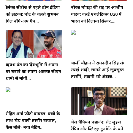
श्रीलंका सीरीज से पहले टीम इंडिया
नीरज चोपड़ा की राह पर आशीष
को झटका: चोट के चलते शुभमन
यादव: वर्ल्ड एथलेटिक्स U20 में
गिल वॉर्म-अप मैच...
भारत को दिलाया सिल्वर,...
चार्ली चौहान ने रामनदीप सिंह संग
ऋषभ पंत का ‘देवभूमि’ में अपना
रचाई शादी, सामने आईं खूबसूरत
घर बनाने का सपना अटका! सीएम
तस्वीरें; सादगी भरे अंदाज...
धामी से मांगी...
रोहित शर्मा फोटो वायरल: बच्चे के
साथ ‘बैट’ वाली तस्वीर वायरल,
चेस चैंपियन प्रज्ञानंद: सेंट लुइस
फैंस बोले- नया बैटिंग...
रैपिड और ब्लिट्ज़ टूर्नामेंट के बने