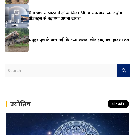
Xiaomi ने भारत में लॉन्च किया Mijia सब-ब्रांड, स्मार्ट होम
प्रोडक्ट्स से बढ़ाएगा अपना दायरा
धनुहर पुल के पास नदी के ऊपर लटका लोड ट्रक, बड़ा हादसा टला
S
e
a
r
c
h
ज्योतिष
और पढ़ें
➤