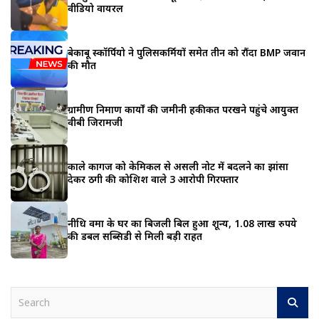
वीडियो वायरल
बेकाबू स्कॉर्पियो ने पुलिसकर्मियों समेत तीन को रौंदा BMP जवान
की मौत
ग्रामीण निर्माण कार्यों की जमीनी हकीकत परखने पहुंचे आयुक्त
वीबी जिरामजी
काले कागज को केमिकल से असली नोट में बदलने का झांसा
देकर ठगी की कोशिश वाले 3 आरोपी गिरफ्तार
नीधि वर्मा के घर का बिजली बिल हुआ शून्य, 1.08 लाख रुपये
की डबल सब्सिडी से मिली बड़ी राहत
S
e