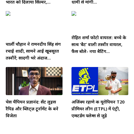
भारत को दिलाया सिल्वर,...
धामी से मांगी...
रोहित शर्मा फोटो वायरल: बच्चे के
चार्ली चौहान ने रामनदीप सिंह संग
साथ ‘बैट’ वाली तस्वीर वायरल,
रचाई शादी, सामने आईं खूबसूरत
फैंस बोले- नया बैटिंग...
तस्वीरें; सादगी भरे अंदाज...
चेस चैंपियन प्रज्ञानंद: सेंट लुइस
अजिंक्य रहाणे की यूरोपियन T20
रैपिड और ब्लिट्ज़ टूर्नामेंट के बने
प्रीमियर लीग (ETPL) में एंट्री,
विजेता
एम्स्टर्डम फ्लेम्स से जुड़े