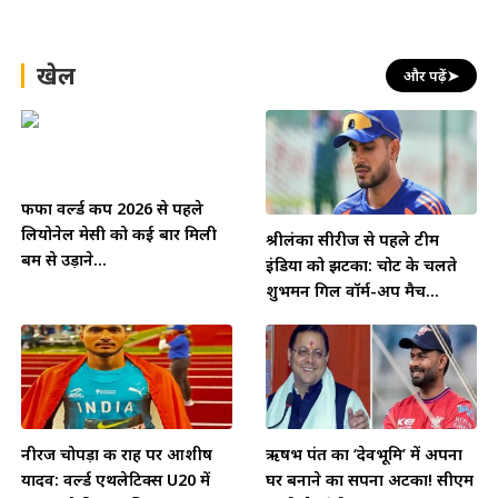
खेल
और पढ़ें
➤
फीफा वर्ल्ड कप 2026 से पहले
लियोनेल मेसी को कई बार मिली
श्रीलंका सीरीज से पहले टीम
बम से उड़ाने...
इंडिया को झटका: चोट के चलते
शुभमन गिल वॉर्म-अप मैच...
नीरज चोपड़ा की राह पर आशीष
ऋषभ पंत का ‘देवभूमि’ में अपना
यादव: वर्ल्ड एथलेटिक्स U20 में
घर बनाने का सपना अटका! सीएम