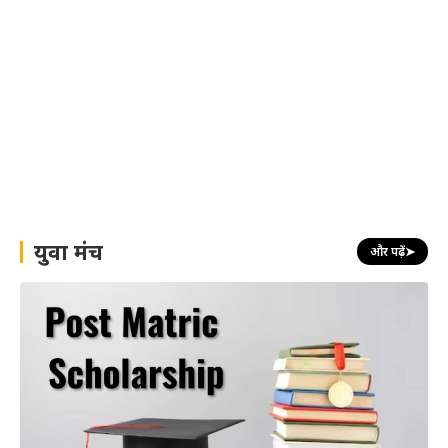
युवा मंच
और पढ़ें
➤