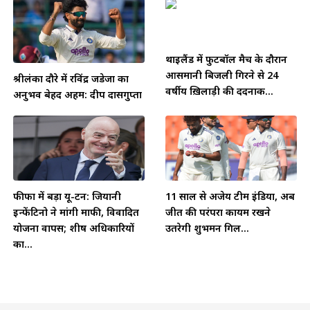
थाईलैंड में फुटबॉल मैच के दौरान
आसमानी बिजली गिरने से 24
श्रीलंका दौरे में रविंद्र जडेजा का
वर्षीय ख़िलाड़ी की दर्दनाक...
अनुभव बेहद अहम: दीप दासगुप्ता
फीफा में बड़ा यू-टर्न: जियानी
11 साल से अजेय टीम इंडिया, अब
इन्फेंटिनो ने मांगी माफी, विवादित
जीत की परंपरा कायम रखने
योजना वापस; शीर्ष अधिकारियों
उतरेगी शुभमन गिल...
का...