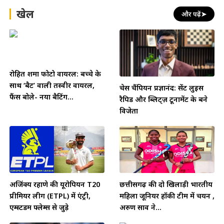
खेल
और पढ़ें
➤
रोहित शर्मा फोटो वायरल: बच्चे के
साथ ‘बैट’ वाली तस्वीर वायरल,
चेस चैंपियन प्रज्ञानंद: सेंट लुइस
फैंस बोले- नया बैटिंग...
रैपिड और ब्लिट्ज़ टूर्नामेंट के बने
विजेता
अजिंक्य रहाणे की यूरोपियन T20
छत्तीसगढ़ की दो खिलाड़ी भारतीय
प्रीमियर लीग (ETPL) में एंट्री,
महिला जूनियर हॉकी टीम में चयन ,
एम्स्टर्डम फ्लेम्स से जुड़े
अरुण साव ने...