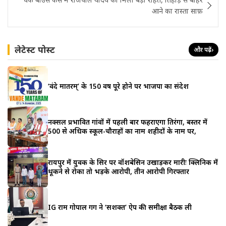
आने का रास्ता साफ़
लेटेस्ट पोस्ट
और पढ़ें
›
‘वंदे मातरम्’ के 150 वर्ष पूरे होने पर भाजपा का संदेश
नक्सल प्रभावित गांवों में पहली बार फहराएगा तिरंगा, बस्तर में
500 से अधिक स्कूल-चौराहों का नाम शहीदों के नाम पर,
रायपुर में युवक के सिर पर वॉशबेसिन उखाड़कर मारीः क्लिनिक में
थूकने से रोका तो भड़के आरोपी, तीन आरोपी गिरफ्तार
IG राम गोपाल गर्ग ने ‘सशक्त’ ऐप की समीक्षा बैठक ली