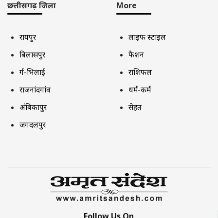
छत्तीसगढ़ जिला
More
रायपुर
लाइफ स्टाइल
बिलासपुर
फैशन
दुर्ग-भिलाई
राशिफल
राजनांदगांव
धर्म-कर्म
अंबिकापुर
सेहत
जगदलपुर
Follow Us On