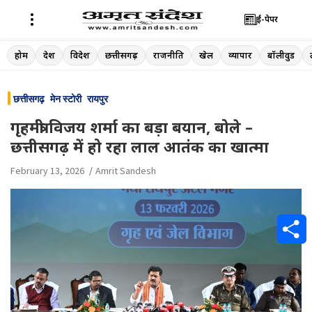
ई-पेपर
Skip
होम
देश
विदेश
छत्तीसगढ़
राजनीति
खेल
व्यापार
बॉलीवुड
to
content
छत्तीसगढ़
मेन स्टोरी
रायपुर
गृहमंत्री विजय शर्मा का बड़ा बयान, बोले –
छत्तीसगढ़ में हो रहा लाल आतंक का खात्मा
February 13, 2026
Amrit Sandesh
S
h