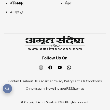
अंबिकापुर
सेहत
जगदलपुर
Follow Us On
Contact Us
About Us
Disclaimer
Privacy Policy
Terms & Conditions
Chhattisgarhi News
E-paper
RSS
Sitemap
© Copyright Amrit Sandesh 2026 All rights reserved.