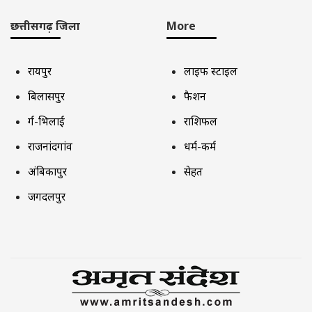
छत्तीसगढ़ जिला
More
रायपुर
लाइफ स्टाइल
बिलासपुर
फैशन
दुर्ग-भिलाई
राशिफल
राजनांदगांव
धर्म-कर्म
अंबिकापुर
सेहत
जगदलपुर