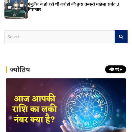
एंबुलेंस से हो रही थी करोड़ो की ड्रग्स तस्करी महिला समेत 3
गिरफ्तार
S
e
a
r
c
h
ज्योतिष
और पढ़ें
➤