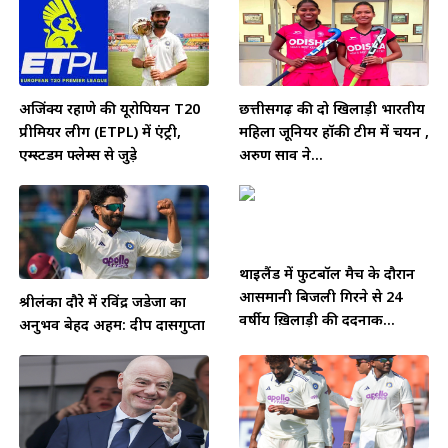
अजिंक्य रहाणे की यूरोपियन T20
छत्तीसगढ़ की दो खिलाड़ी भारतीय
प्रीमियर लीग (ETPL) में एंट्री,
महिला जूनियर हॉकी टीम में चयन ,
एम्स्टर्डम फ्लेम्स से जुड़े
अरुण साव ने...
थाईलैंड में फुटबॉल मैच के दौरान
आसमानी बिजली गिरने से 24
श्रीलंका दौरे में रविंद्र जडेजा का
वर्षीय ख़िलाड़ी की दर्दनाक...
अनुभव बेहद अहम: दीप दासगुप्ता