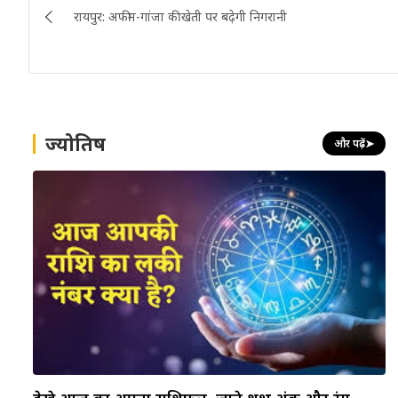
रायपुर: अफीम-गांजा की खेती पर बढ़ेगी निगरानी
navigation
ज्योतिष
और पढ़ें
➤
देखे आज का अपना राशिफल, जाने शुभ अंक और रंग…