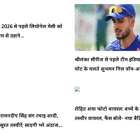
प 2026 से पहले लियोनेल मेसी को
 से उड़ाने...
श्रीलंका सीरीज से पहले टीम इंडि
चोट के चलते शुभमन गिल वॉर्म-अप
रोहित शर्मा फोटो वायरल: बच्चे के
े रामनदीप सिंह संग रचाई शादी,
तस्वीर वायरल, फैंस बोले- नया बैटि
ूरत तस्वीरें; सादगी भरे अंदाज...