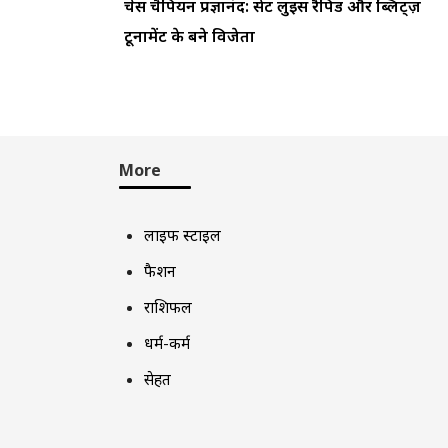
चेस चैंपियन प्रज्ञानंद: सेंट लुइस रैपिड और ब्लिट्ज़
टूर्नामेंट के बने विजेता
More
लाइफ स्टाइल
फैशन
राशिफल
धर्म-कर्म
सेहत