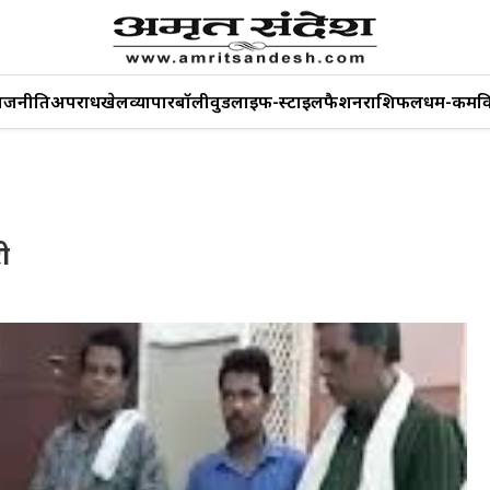
ाजनीति
अपराध
खेल
व्यापार
बॉलीवुड
लाइफ-स्टाइल
फैशन
राशिफल
धर्म-कर्म
व
ी