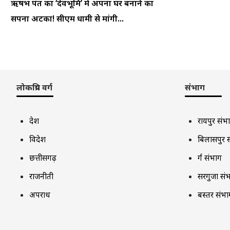
ऋषभ पंत का ‘देवभूमि’ में अपना घर बनाने का
सपना अटका! सीएम धामी से मांगी...
लोकप्रिय वर्ग
संभाग
देश
रायपुर संभ
विदेश
बिलासपुर 
छत्तीसगढ़
दुर्ग संभाग
राजनीती
सरगुजा सं
अपराध
बस्तर संभा