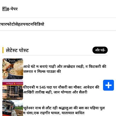
ई-पेपर
िचार
फोटो
सेहत
पर्यटन
विडियो
लेटेस्ट पोस्ट
और पढ़ें
›
आधे घंटे में बनाएं गाढ़ी और लच्छेदार रबड़ी, न फिटकरी की
जरूरत न मिल्क पाउडर की
पीएनबी में 545 पदों पर नौकरी का मौका: आवेदन की
आखिरी तारीख बढ़ी, जानें योग्यता और सैलरी
S
h
भूतेश्वर नाथ से लौट रही श्रद्धालुओं की बस का पहिया पुल
में धंसा,एक राहगीर घायल, यातायात बाधित