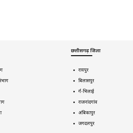
छत्तीसगढ़ जिला
ाग
रायपुर
संभाग
बिलासपुर
दुर्ग-भिलाई
भाग
राजनांदगांव
ग
अंबिकापुर
जगदलपुर