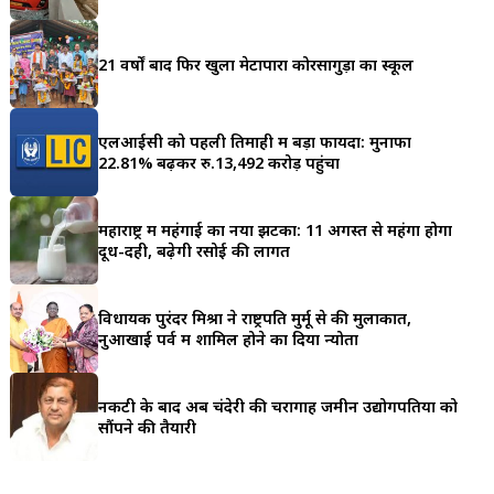
a
r
21 वर्षों बाद फिर खुला मेटापारा कोरसागुड़ा का स्कूल
e
एलआईसी को पहली तिमाही में बड़ा फायदा: मुनाफा
22.81% बढ़कर रु.13,492 करोड़ पहुंचा
महाराष्ट्र में महंगाई का नया झटका: 11 अगस्त से महंगा होगा
दूध-दही, बढ़ेगी रसोई की लागत
विधायक पुरंदर मिश्रा ने राष्ट्रपति मुर्मू से की मुलाकात,
नुआखाई पर्व में शामिल होने का दिया न्योता
नकटी के बाद अब चंदेरी की चरागाह जमीन उद्योगपतियों को
सौंपने की तैयारी