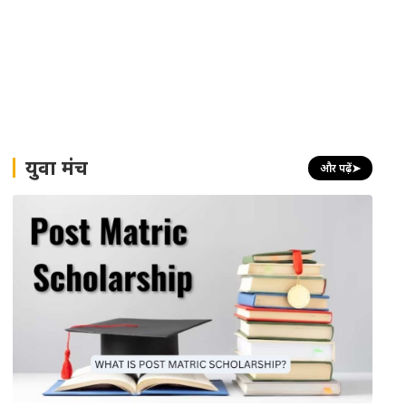
युवा मंच
और पढ़ें
➤