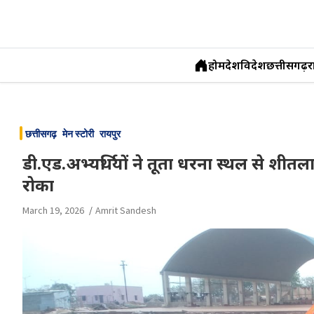
होम
देश
विदेश
छत्तीसगढ़
र
Skip
to
छत्तीसगढ़
मेन स्टोरी
रायपुर
content
डी.एड.अभ्यर्थियों ने तूता धरना स्थल से शीत
रोका
March 19, 2026
Amrit Sandesh