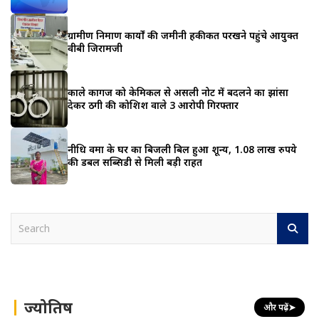
ग्रामीण निर्माण कार्यों की जमीनी हकीकत परखने पहुंचे आयुक्त
वीबी जिरामजी
काले कागज को केमिकल से असली नोट में बदलने का झांसा
देकर ठगी की कोशिश वाले 3 आरोपी गिरफ्तार
नीधि वर्मा के घर का बिजली बिल हुआ शून्य, 1.08 लाख रुपये
की डबल सब्सिडी से मिली बड़ी राहत
S
e
a
r
c
h
ज्योतिष
और पढ़ें
➤