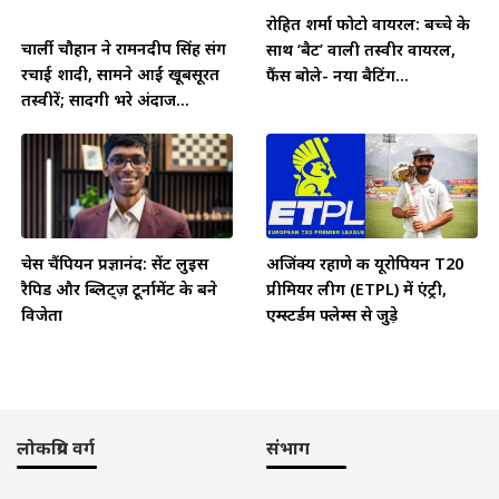
रोहित शर्मा फोटो वायरल: बच्चे के
चार्ली चौहान ने रामनदीप सिंह संग
साथ ‘बैट’ वाली तस्वीर वायरल,
रचाई शादी, सामने आईं खूबसूरत
फैंस बोले- नया बैटिंग...
तस्वीरें; सादगी भरे अंदाज...
चेस चैंपियन प्रज्ञानंद: सेंट लुइस
अजिंक्य रहाणे की यूरोपियन T20
रैपिड और ब्लिट्ज़ टूर्नामेंट के बने
प्रीमियर लीग (ETPL) में एंट्री,
विजेता
एम्स्टर्डम फ्लेम्स से जुड़े
लोकप्रिय वर्ग
संभाग