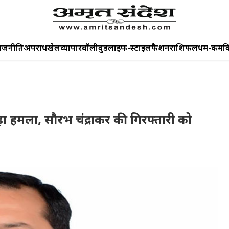
ाजनीति
अपराध
खेल
व्यापार
बॉलीवुड
लाइफ-स्टाइल
फैशन
राशिफल
धर्म-कर्म
व
ड़ा हमला, सौरभ चंद्राकर की गिरफ्तारी को