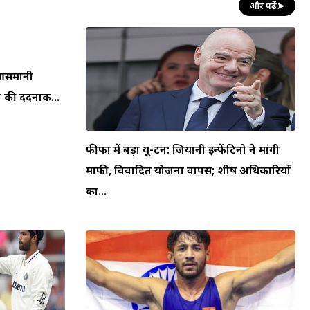
और पढ़ें
➤
न आसमानी
 की दर्दनाक...
फीफा में बड़ा यू-टर्न: जियानी इन्फेंटिनो ने मांगी
माफी, विवादित योजना वापस; शीर्ष अधिकारियों
का...