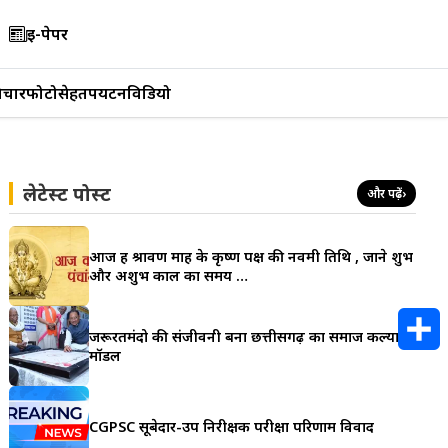
ई-पेपर
िचार
फोटो
सेहत
पर्यटन
विडियो
लेटेस्ट पोस्ट
और पढ़ें
›
आज हैं श्रावण माह के कृष्ण पक्ष की नवमी तिथि , जाने शुभ
और अशुभ काल का समय …
जरूरतमंदो की संजीवनी बना छत्तीसगढ़ का समाज कल्याण
मॉडल
S
h
CGPSC सूबेदार-उप निरीक्षक परीक्षा परिणाम विवाद